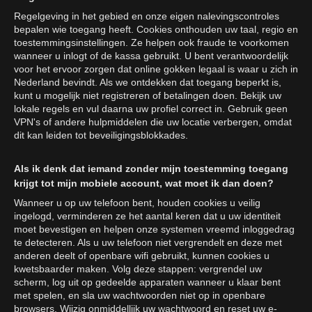
Regelgeving in het gebied en onze eigen nalevingscontroles
bepalen wie toegang heeft. Cookies onthouden uw taal, regio en
toestemmingsinstellingen. Ze helpen ook fraude te voorkomen
wanneer u inlogt of de kassa gebruikt. U bent verantwoordelijk
voor het ervoor zorgen dat online gokken legaal is waar u zich in
Nederland bevindt. Als we ontdekken dat toegang beperkt is,
kunt u mogelijk niet registreren of betalingen doen. Bekijk uw
lokale regels en vul daarna uw profiel correct in. Gebruik geen
VPN's of andere hulpmiddelen die uw locatie verbergen, omdat
dit kan leiden tot beveiligingsblokkades.
Als ik denk dat iemand zonder mijn toestemming toegang
krijgt tot mijn mobiele account, wat moet ik dan doen?
Wanneer u op uw telefoon bent, houden cookies u veilig
ingelogd, verminderen ze het aantal keren dat u uw identiteit
moet bevestigen en helpen onze systemen vreemd inloggedrag
te detecteren. Als u uw telefoon niet vergrendelt en deze met
anderen deelt of openbare wifi gebruikt, kunnen cookies u
kwetsbaarder maken. Volg deze stappen: vergrendel uw
scherm, log uit op gedeelde apparaten wanneer u klaar bent
met spelen, en sla uw wachtwoorden niet op in openbare
browsers. Wijzig onmiddellijk uw wachtwoord en reset uw e-