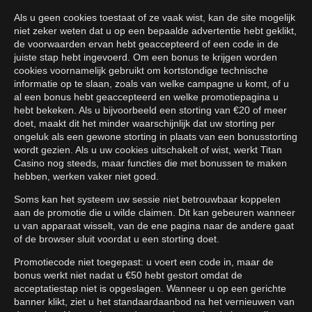
Als u geen cookies toestaat of ze vaak wist, kan de site mogelijk
niet zeker weten dat u op een bepaalde advertentie hebt geklikt,
de voorwaarden ervan hebt geaccepteerd of een code in de
juiste stap hebt ingevoerd. Om een bonus te krijgen worden
cookies voornamelijk gebruikt om kortstondige technische
informatie op te slaan, zoals van welke campagne u komt, of u
al een bonus hebt geaccepteerd en welke promotiepagina u
hebt bekeken. Als u bijvoorbeeld een storting van €20 of meer
doet, maakt dit het minder waarschijnlijk dat uw storting per
ongeluk als een gewone storting in plaats van een bonusstorting
wordt gezien. Als u uw cookies uitschakelt of wist, werkt Titan
Casino nog steeds, maar functies die met bonussen te maken
hebben, werken vaker niet goed.
Soms kan het systeem uw sessie niet betrouwbaar koppelen
aan de promotie die u wilde claimen. Dit kan gebeuren wanneer
u van apparaat wisselt, van de ene pagina naar de andere gaat
of de browser sluit voordat u een storting doet.
Promotiecode niet toegepast: u voert een code in, maar de
bonus werkt niet nadat u €50 hebt gestort omdat de
acceptatiestap niet is opgeslagen. Wanneer u op een gerichte
banner klikt, ziet u het standaardaanbod na het vernieuwen van