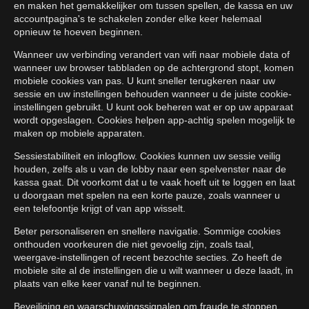
en maken het gemakkelijker om tussen spellen, de kassa en uw
accountpagina's te schakelen zonder elke keer helemaal
opnieuw te hoeven beginnen.
Wanneer uw verbinding verandert van wifi naar mobiele data of
wanneer uw browser tabbladen op de achtergrond stopt, komen
mobiele cookies van pas. U kunt sneller terugkeren naar uw
sessie en uw instellingen behouden wanneer u de juiste cookie-
instellingen gebruikt. U kunt ook beheren wat er op uw apparaat
wordt opgeslagen. Cookies helpen app-achtig spelen mogelijk te
maken op mobiele apparaten.
Sessiestabiliteit en inlogflow. Cookies kunnen uw sessie veilig
houden, zelfs als u van de lobby naar een spelvenster naar de
kassa gaat. Dit voorkomt dat u te vaak hoeft uit te loggen en laat
u doorgaan met spelen na een korte pauze, zoals wanneer u
een telefoontje krijgt of van app wisselt.
Beter personaliseren en snellere navigatie. Sommige cookies
onthouden voorkeuren die niet gevoelig zijn, zoals taal,
weergave-instellingen of recent bezochte secties. Zo heeft de
mobiele site al de instellingen die u wilt wanneer u deze laadt, in
plaats van elke keer vanaf nul te beginnen.
Beveiliging en waarschuwingssignalen om fraude te stoppen.