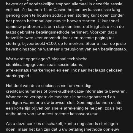
bevestigt of noodzakelijke stappen allemaal in dezelfde sessie
voltooit. Ze kunnen Titan Casino helpen uw kassasessie lang
genoeg open te houden zodat u een storting kunt doen zonder
het proces helemaal opnieuw te hoeven starten. U kunt snel
opnieuw proberen als een stap een time-out krijgt als u zich de
laatst gebruikte betalingsmethode herinnert. Voorkom dat u
hetzelfde twee keer verzendt door een recente poging tot
storting, bijvoorbeeld €100, op te merken. Stuur u naar de juiste
bevestigingspagina wanneer u terugkomt van een betalingsstap.
Wat wordt opgeslagen? Meestal technische
identificatiegegevens zoals sessietokens,
afrekenstatusmarkeringen en een link naar het laatst gekozen
stortingspad.
Het doel van deze cookies is niet om volledige
creditcardnummers of privé-authenticatie-informatie te bewaren.
Wanneer ze verlopen: de meeste zijn sessiegebaseerd en
eindigen wanneer u uw browser sluit. Sommige kunnen echter
een korte tijd blijven om snelle afrekening te helpen, zoals het
onthouden van uw meest recente kassavoorkeur.
Als u deze cookies uitschakelt, kunt u nog steeds stortingen
doen, maar het kan zijn dat u uw betalingsmethode opnieuw