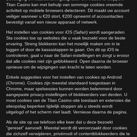
Titan Casino kan met behulp van sommige cookies vreemde
activiteit op mobiele browsers detecteren. Dit maakt uw account
veiliger wanneer u €20 stort, €200 opneemt of accountacties
bevestigt vanaf een nieuw apparaat of netwerk.
Het instellen van cookies voor iOS (Safari) wordt aangeraden.
Sta cookies toe op websites die u vaak bezoekt voor de beste
ervaring. Streng blokkeren kan het moeilijk maken om in te
loggen of door de kassastappen te gaan. Om dit op iOS te
controleren, gaat u naar de Safari-instellingen en zorgt u ervoor
dat alle cookies niet zijn geblokkeerd. Open daarna de browser
opnieuw om de wijzigingen van kracht te laten worden.
Enkele suggesties voor het instellen van cookies op Android
(Chrome). Cookies zijn meestal standaard toegestaan in
Chrome, maar spelsessies kunnen worden belemmerd door
aangepaste privacy-instellingen of blokkeerders van derden. U
moet cookies van de Titan Casino-site toestaan en extensies die
siteopslag beperken tijdelijk stoppen als u steeds wordt
uitgelogd of het scherm niet laadt. Vernieuw daarna de pagina.
Als de site op uw telefoon elke keer dat u deze bezoekt
"gereset" aanvoelt. Meestal wordt dit veroorzaakt door cookies
die zichzelf verwijderen, privémodi of contentblokkeerders die te