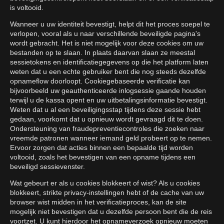
is voltooid.
Wanneer u uw identiteit bevestigt, helpt dit het proces soepel te
verlopen, vooral als u naar verschillende beveiligde pagina's
wordt gebracht. Het is niet mogelijk voor deze cookies om uw
bestanden op te slaan. In plaats daarvan slaan ze meestal
sessietokens en identificatiegegevens op die het platform laten
weten dat u een echte gebruiker bent die nog steeds dezelfde
opnameflow doorloopt. Cookiegebaseerde verificatie kan
bijvoorbeeld uw geauthenticeerde inlogsessie gaande houden
terwijl u de kassa opent en uw uitbetalingsinformatie bevestigt.
Weten dat u al een beveiligingsstap tijdens deze sessie hebt
gedaan, voorkomt dat u opnieuw wordt gevraagd dit te doen.
Ondersteuning van fraudepreventiecontroles die zoeken naar
vreemde patronen wanneer iemand geld probeert op te nemen.
Ervoor zorgen dat acties binnen een bepaalde tijd worden
voltooid, zoals het bevestigen van een opname tijdens een
beveiligd sessievenster.
Wat gebeurt er als u cookies blokkeert of wist? Als u cookies
blokkeert, strikte privacy-instellingen hebt of de cache van uw
browser wist midden in het verificatieproces, kan de site
mogelijk niet bevestigen dat u dezelfde persoon bent die de reis
voortzet. U kunt hierdoor het opnameverzoek opnieuw moeten