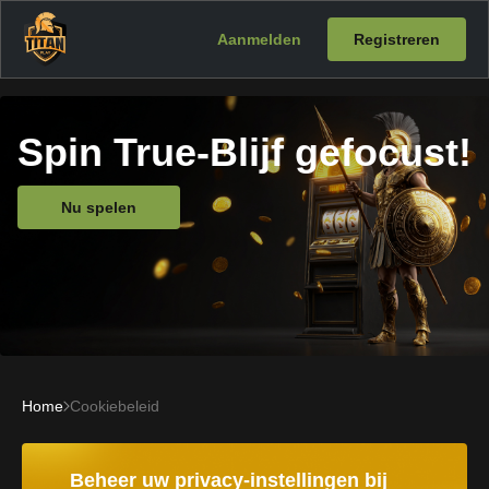
Aanmelden
Registreren
Spin True-Blijf gefocust!
Nu spelen
Home
Cookiebeleid
Beheer uw privacy-instellingen bij