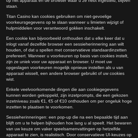
op het apparaat en de browser waar u ze hebt ingesteld, blijven
staan.
Titan Casino kan cookies gebruiken om niet-gevoelige
voorkeursgegevens op te slaan wanneer u limieten wijzigt of
hulpmiddelen voor verantwoord gokken inschakelt.
Een cookie kan bijvoorbeeld onthouden dat u elke keer dat u
inlogt vanaf dezelfde browser een sessieherinnering aan wilt
houden, of dat u spellen met conservatieve standaardinzetten
prefereert. Wanneer u voorkeuren op basis van cookies instelt,
zijn ze uniek voor uw apparaat en browser. U moet uw
opgeslagen voorkeuren mogelijk opnieuw instellen als u van
apparaat wisselt, een andere browser gebruikt of uw cookies
wist.
Enkele veelvoorkomende dingen die aan cookiegegevens
kunnen worden gekoppeld, zijn inzetprompts, die een gekozen
inzetniveau zoals €1, €5 of €10 onthouden om per ongeluk hoge
inzetten te plaatsen te voorkomen.
Sessieherinneringen: een pop-up die na een bepaalde tijd aan
blijft om u te helpen bijhouden hoe lang u al speelt. Het bewaren
van uw keuze om vaker speelsamenvattingen op hetzelfde
apparaat te zien, is realistisch. Door conservatieve UI-keuzes op