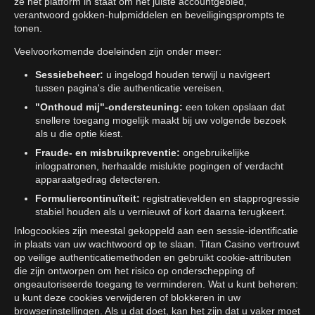
ze het platform in staat om het juiste accountgebied,
verantwoord gokken-hulpmiddelen en beveiligingsprompts te
tonen.
Veelvoorkomende doeleinden zijn onder meer:
Sessiebeheer:
u ingelogd houden terwijl u navigeert
tussen pagina's die authenticatie vereisen.
"Onthoud mij"-ondersteuning:
een token opslaan dat
snellere toegang mogelijk maakt bij uw volgende bezoek
als u die optie kiest.
Fraude- en misbruikpreventie:
ongebruikelijke
inlogpatronen, herhaalde mislukte pogingen of verdacht
apparaatgedrag detecteren.
Formuliercontinuïteit:
registratievelden en stapprogressie
stabiel houden als u vernieuwt of kort daarna terugkeert.
Inlogcookies zijn meestal gekoppeld aan een sessie-identificatie
in plaats van uw wachtwoord op te slaan. Titan Casino vertrouwt
op veilige authenticatiemethoden en gebruikt cookie-attributen
die zijn ontworpen om het risico op onderschepping of
ongeautoriseerde toegang te verminderen. Wat u kunt beheren:
u kunt deze cookies verwijderen of blokkeren in uw
browserinstellingen. Als u dat doet, kan het zijn dat u vaker moet