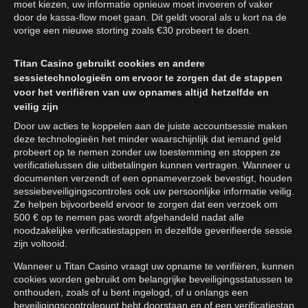
moet kiezen, uw informatie opnieuw moet invoeren of vaker
door de kassa-flow moet gaan. Dit geldt vooral als u kort na de
vorige een nieuwe storting zoals €30 probeert te doen.
Titan Casino gebruikt cookies en andere
sessietechnologieën om ervoor te zorgen dat de stappen
voor het verifiëren van uw opnames altijd hetzelfde en
veilig zijn
Door uw acties te koppelen aan de juiste accountsessie maken
deze technologieën het minder waarschijnlijk dat iemand geld
probeert op te nemen zonder uw toestemming en stoppen ze
verificatielussen die uitbetalingen kunnen vertragen. Wanneer u
documenten verzendt of een opnameverzoek bevestigt, houden
sessiebeveiligingscontroles ook uw persoonlijke informatie veilig.
Ze helpen bijvoorbeeld ervoor te zorgen dat een verzoek om
500 € op te nemen pas wordt afgehandeld nadat alle
noodzakelijke verificatiestappen in dezelfde geverifieerde sessie
zijn voltooid.
Wanneer u Titan Casino vraagt uw opname te verifiëren, kunnen
cookies worden gebruikt om belangrijke beveiligingsstatussen te
onthouden, zoals of u bent ingelogd, of u onlangs een
beveiligingscontrolepunt hebt doorstaan en of een verificatiestap