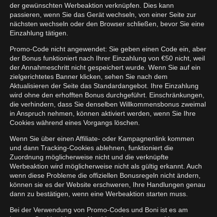
der gewünschten Werbeaktion verknüpfen. Dies kann
passieren, wenn Sie das Gerät wechseln, von einer Seite zur
nächsten wechseln oder den Browser schließen, bevor Sie eine
Einzahlung tätigen.
Promo-Code nicht angewendet: Sie geben einen Code ein, aber
der Bonus funktioniert nach Ihrer Einzahlung von €50 nicht, weil
der Annahmeschritt nicht gespeichert wurde. Wenn Sie auf ein
zielgerichtetes Banner klicken, sehen Sie nach dem
Aktualisieren der Seite das Standardangebot. Ihre Einzahlung
wird ohne den erhofften Bonus durchgeführt. Einschränkungen,
die verhindern, dass Sie denselben Willkommensbonus zweimal
in Anspruch nehmen, können aktiviert werden, wenn Sie Ihre
Cookies während eines Vorgangs löschen.
Wenn Sie über einen Affiliate- oder Kampagnenlink kommen
und dann Tracking-Cookies ablehnen, funktioniert die
Zuordnung möglicherweise nicht und die verknüpfte
Werbeaktion wird möglicherweise nicht als gültig erkannt. Auch
wenn diese Probleme die offiziellen Bonusregeln nicht ändern,
können sie es der Website erschweren, Ihre Handlungen genau
dann zu bestätigen, wenn eine Werbeaktion starten muss.
Bei der Verwendung von Promo-Codes und Boni ist es am