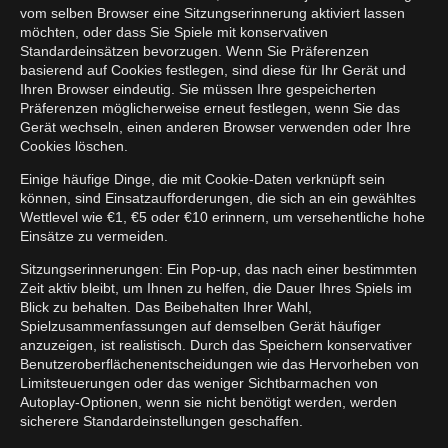
vom selben Browser eine Sitzungserinnerung aktiviert lassen
möchten, oder dass Sie Spiele mit konservativen
Standardeinsätzen bevorzugen. Wenn Sie Präferenzen
basierend auf Cookies festlegen, sind diese für Ihr Gerät und
Ihren Browser eindeutig. Sie müssen Ihre gespeicherten
Präferenzen möglicherweise erneut festlegen, wenn Sie das
Gerät wechseln, einen anderen Browser verwenden oder Ihre
Cookies löschen.
Einige häufige Dinge, die mit Cookie-Daten verknüpft sein
können, sind Einsatzaufforderungen, die sich an ein gewähltes
Wettlevel wie €1, €5 oder €10 erinnern, um versehentliche hohe
Einsätze zu vermeiden.
Sitzungserinnerungen: Ein Pop-up, das nach einer bestimmten
Zeit aktiv bleibt, um Ihnen zu helfen, die Dauer Ihres Spiels im
Blick zu behalten. Das Beibehalten Ihrer Wahl,
Spielzusammenfassungen auf demselben Gerät häufiger
anzuzeigen, ist realistisch. Durch das Speichern konservativer
Benutzeroberflächenentscheidungen wie das Hervorheben von
Limitsteuerungen oder das weniger Sichtbarmachen von
Autoplay-Optionen, wenn sie nicht benötigt werden, werden
sicherere Standardeinstellungen geschaffen.