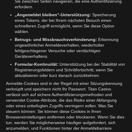
Sie zwischen Seiten navigieren, die eine Authentifizierung
erfordern.
„Angemeldet bleiben“-Unterstützung:
Speicherung
eines Tokens, der bei Ihrem nächsten Besuch einen
schnelleren Zugriff ermöglicht, wenn Sie diese Option
wählen.
Betrugs- und Missbrauchsverhinderung:
Erkennung
ungewöhnlicher Anmeldeverhalten, wiederholter
fehlgeschlagener Versuche oder verdächtigen
Geräteverhaltens.
Formular-Kontinuität:
Unterstützung bei der Stabilität von
Registrierungsfeldern und Schrittfortschritt, wenn Sie
aktualisieren oder kurz danach zurückkehren.
Anmelde-Cookies sind in der Regel mit einer Sitzungskennung
verknüpft und speichern nicht Ihr Passwort. Titan Casino
verlässt sich auf sichere Authentifizierungsmethoden und
verwendet Cookie-Attribute, die das Risiko einer Abfangung
oder eines unbefugten Zugriffs verringern sollen. Was Sie
steuern können: Sie können diese Cookies in Ihren
Browsereinstellungen entfernen oder blockieren. Wenn Sie dies
tun, werden Sie möglicherweise häufiger aufgefordert, sich
anzumelden, und Funktionen hinter der Anmeldebarriere