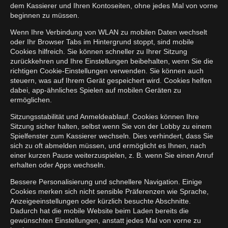
dem Kassierer und Ihren Kontoseiten, ohne jedes Mal von vorne
beginnen zu müssen.
Wenn Ihre Verbindung von WLAN zu mobilen Daten wechselt
oder Ihr Browser Tabs im Hintergrund stoppt, sind mobile
Cookies hilfreich. Sie können schneller zu Ihrer Sitzung
zurückkehren und Ihre Einstellungen beibehalten, wenn Sie die
richtigen Cookie-Einstellungen verwenden. Sie können auch
steuern, was auf Ihrem Gerät gespeichert wird. Cookies helfen
dabei, app-ähnliches Spielen auf mobilen Geräten zu
ermöglichen.
Sitzungsstabilität und Anmeldeablauf. Cookies können Ihre
Sitzung sicher halten, selbst wenn Sie von der Lobby zu einem
Spielfenster zum Kassierer wechseln. Dies verhindert, dass Sie
sich zu oft abmelden müssen, und ermöglicht es Ihnen, nach
einer kurzen Pause weiterzuspielen, z. B. wenn Sie einen Anruf
erhalten oder Apps wechseln.
Bessere Personalisierung und schnellere Navigation. Einige
Cookies merken sich nicht sensible Präferenzen wie Sprache,
Anzeigeeinstellungen oder kürzlich besuchte Abschnitte.
Dadurch hat die mobile Website beim Laden bereits die
gewünschten Einstellungen, anstatt jedes Mal von vorne zu