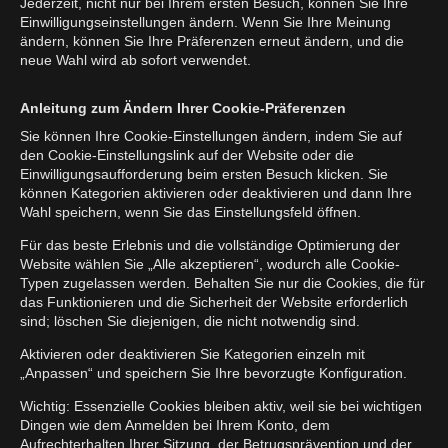
Jederzeit, nicht nur bei Ihrem ersten Besuch, können Sie Ihre
Einwilligungseinstellungen ändern. Wenn Sie Ihre Meinung
ändern, können Sie Ihre Präferenzen erneut ändern, und die
neue Wahl wird ab sofort verwendet.
Anleitung zum Ändern Ihrer Cookie-Präferenzen
Sie können Ihre Cookie-Einstellungen ändern, indem Sie auf
den Cookie-Einstellungslink auf der Website oder die
Einwilligungsaufforderung beim ersten Besuch klicken. Sie
können Kategorien aktivieren oder deaktivieren und dann Ihre
Wahl speichern, wenn Sie das Einstellungsfeld öffnen.
Für das beste Erlebnis und die vollständige Optimierung der
Website wählen Sie „Alle akzeptieren“, wodurch alle Cookie-
Typen zugelassen werden. Behalten Sie nur die Cookies, die für
das Funktionieren und die Sicherheit der Website erforderlich
sind; löschen Sie diejenigen, die nicht notwendig sind.
Aktivieren oder deaktivieren Sie Kategorien einzeln mit
„Anpassen“ und speichern Sie Ihre bevorzugte Konfiguration.
Wichtig: Essenzielle Cookies bleiben aktiv, weil sie bei wichtigen
Dingen wie dem Anmelden bei Ihrem Konto, dem
Aufrechterhalten Ihrer Sitzung, der Betrugsprävention und der