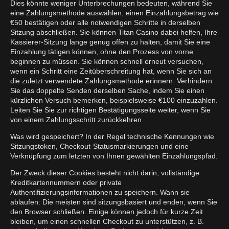
Dies könnte weniger Unterbrechungen bedeuten, während Sie
eine Zahlungsmethode auswählen, einen Einzahlungsbetrag wie
€50 bestätigen oder alle notwendigen Schritte in derselben
Sitzung abschließen. Sie können Titan Casino dabei helfen, Ihre
Kassierer-Sitzung lange genug offen zu halten, damit Sie eine
Einzahlung tätigen können, ohne den Prozess von vorne
beginnen zu müssen. Sie können schnell erneut versuchen,
wenn ein Schritt eine Zeitüberschreitung hat, wenn Sie sich an
die zuletzt verwendete Zahlungsmethode erinnern. Verhindern
Sie das doppelte Senden derselben Sache, indem Sie einen
kürzlichen Versuch bemerken, beispielsweise €100 einzuzahlen.
Leiten Sie Sie zur richtigen Bestätigungsseite weiter, wenn Sie
von einem Zahlungsschritt zurückkehren.
Was wird gespeichert? In der Regel technische Kennungen wie
Sitzungstoken, Checkout-Statusmarkierungen und eine
Verknüpfung zum letzten von Ihnen gewählten Einzahlungspfad.
Der Zweck dieser Cookies besteht nicht darin, vollständige
Kreditkartennummern oder private
Authentifizierungsinformationen zu speichern. Wann sie
ablaufen: Die meisten sind sitzungsbasiert und enden, wenn Sie
den Browser schließen. Einige können jedoch für kurze Zeit
bleiben, um einen schnellen Checkout zu unterstützen, z. B.