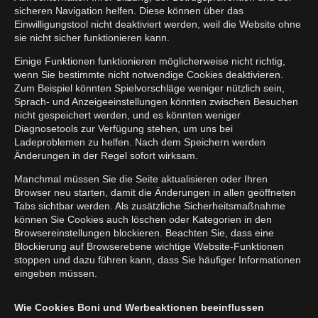
sicheren Navigation helfen. Diese können über das
Einwilligungstool nicht deaktiviert werden, weil die Website ohne
sie nicht sicher funktionieren kann.
Einige Funktionen funktionieren möglicherweise nicht richtig,
wenn Sie bestimmte nicht notwendige Cookies deaktivieren.
Zum Beispiel könnten Spielvorschläge weniger nützlich sein,
Sprach- und Anzeigeeinstellungen könnten zwischen Besuchen
nicht gespeichert werden, und es könnten weniger
Diagnosetools zur Verfügung stehen, um uns bei
Ladeproblemen zu helfen. Nach dem Speichern werden
Änderungen in der Regel sofort wirksam.
Manchmal müssen Sie die Seite aktualisieren oder Ihren
Browser neu starten, damit die Änderungen in allen geöffneten
Tabs sichtbar werden. Als zusätzliche Sicherheitsmaßnahme
können Sie Cookies auch löschen oder Kategorien in den
Browsereinstellungen blockieren. Beachten Sie, dass eine
Blockierung auf Browserebene wichtige Website-Funktionen
stoppen und dazu führen kann, dass Sie häufiger Informationen
eingeben müssen.
Wie Cookies Boni und Werbeaktionen beeinflussen