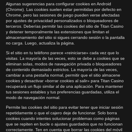
Algunas sugerencias para configurar cookies en Android
(Chrome). Las cookies suelen estar permitidas por defecto en
Chrome, pero las sesiones de juego pueden verse afectadas
por ajustes de privacidad personalizados o bloqueadores de
terceros. Deberías permitir las cookies del sitio de Titan Casino
y detener temporalmente las extensiones que limitan el
almacenamiento del sitio si sigues cerrando sesión o la pantalla
no carga. Luego, actualiza la página.
Si el sitio en tu teléfono parece «reiniciarse» cada vez que lo
visitas. La mayoría de las veces, esto se debe a cookies que se
eliminan solas, modos de navegación privada o bloqueadores
de contenido demasiado estrictos. La mayoría de las veces,
cambiar a una pestaña normal, permitir que el sitio almacene
cookies y desactivar «borrar cookies al salir» para Titan Casino
recuperará un flujo similar al de una aplicación. Para mantener
tus sesiones estables y tus preferencias guardadas, utiliza el
modo de navegación normal.
Permite las cookies del sitio para evitar tener que iniciar sesión
repetidamente o que el cajero deje de funcionar. Solo borra
cookies cuando intentes solucionar problemas como páginas
que se repiten en bucle o ajustes guardados que no funcionan
correctamente. Ten en cuenta que borrar las cookies del móvil