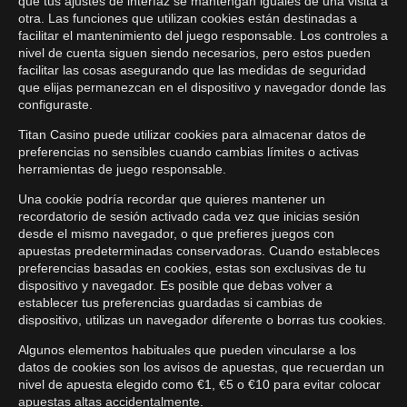
que tus ajustes de interfaz se mantengan iguales de una visita a
otra. Las funciones que utilizan cookies están destinadas a
facilitar el mantenimiento del juego responsable. Los controles a
nivel de cuenta siguen siendo necesarios, pero estos pueden
facilitar las cosas asegurando que las medidas de seguridad
que elijas permanezcan en el dispositivo y navegador donde las
configuraste.
Titan Casino puede utilizar cookies para almacenar datos de
preferencias no sensibles cuando cambias límites o activas
herramientas de juego responsable.
Una cookie podría recordar que quieres mantener un
recordatorio de sesión activado cada vez que inicias sesión
desde el mismo navegador, o que prefieres juegos con
apuestas predeterminadas conservadoras. Cuando estableces
preferencias basadas en cookies, estas son exclusivas de tu
dispositivo y navegador. Es posible que debas volver a
establecer tus preferencias guardadas si cambias de
dispositivo, utilizas un navegador diferente o borras tus cookies.
Algunos elementos habituales que pueden vincularse a los
datos de cookies son los avisos de apuestas, que recuerdan un
nivel de apuesta elegido como €1, €5 o €10 para evitar colocar
apuestas altas accidentalmente.