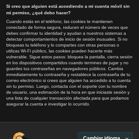
Si creo que alguien está accediendo a mi cuenta móvil sin
mi permiso, ¿qué debo hacer?
Cuando estás en el teléfono, las cookies te mantienen
conectado de forma segura, reducen el número de veces que
debes confirmar tu identidad y ayudan a nuestros sistemas a
detectar comportamientos de inicio de sesión inusuales. Si no
bloqueas tu teléfono y lo compartes con otras personas o
utilizas Wi-Fi público, las cookies pueden hacerte más
vulnerable. Sigue estos pasos: bloquea la pantalla, cierra sesión
en los dispositivos compartidos cuando termines de jugar y no
guardes tus contraseñas en navegadores públicos. Cambia
inmediatamente tu contraseña y restablece la contraseña de tu
correo electrónico si crees que alguien ha accedido a tu cuenta
sin tu permiso. Luego, contacta con el soporte con tu nombre
de usuario, una estimación de la hora en que iniciaste sesión y
una lista de cualquier transacción afectada para que podamos
asegurar la cuenta e investigar lo ocurrido.
Cambiar idioma