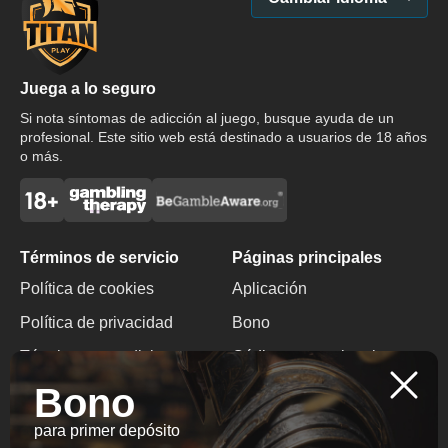
Juega a lo seguro
Si nota síntomas de adicción al juego, busque ayuda de un
profesional. Este sitio web está destinado a usuarios de 18 años
o más.
Términos de servicio
Páginas principales
Política de cookies
Aplicación
Política de privacidad
Bono
Términos y condiciones
Código promocional
Bono
Juego responsable
Bono sin depósito
para primer depósito
Contactos