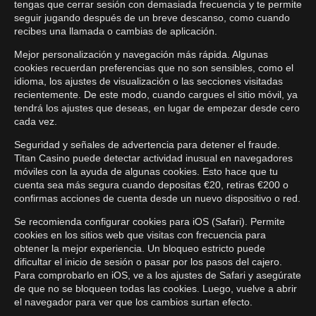
tengas que cerrar sesión con demasiada frecuencia y te permite
seguir jugando después de un breve descanso, como cuando
recibes una llamada o cambias de aplicación.
Mejor personalización y navegación más rápida. Algunas
cookies recuerdan preferencias que no son sensibles, como el
idioma, los ajustes de visualización o las secciones visitadas
recientemente. De este modo, cuando cargues el sitio móvil, ya
tendrá los ajustes que deseas, en lugar de empezar desde cero
cada vez.
Seguridad y señales de advertencia para detener el fraude.
Titan Casino puede detectar actividad inusual en navegadores
móviles con la ayuda de algunas cookies. Esto hace que tu
cuenta sea más segura cuando depositas €20, retiras €200 o
confirmas acciones de cuenta desde un nuevo dispositivo o red.
Se recomienda configurar cookies para iOS (Safari). Permite
cookies en los sitios web que visitas con frecuencia para
obtener la mejor experiencia. Un bloqueo estricto puede
dificultar el inicio de sesión o pasar por los pasos del cajero.
Para comprobarlo en iOS, ve a los ajustes de Safari y asegúrate
de que no se bloqueen todas las cookies. Luego, vuelve a abrir
el navegador para ver que los cambios surtan efecto.