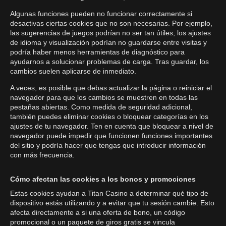
Algunas funciones pueden no funcionar correctamente si
desactivas ciertas cookies que no son necesarias. Por ejemplo,
las sugerencias de juegos podrían no ser tan útiles, los ajustes
de idioma y visualización podrían no guardarse entre visitas y
podría haber menos herramientas de diagnóstico para
ayudarnos a solucionar problemas de carga. Tras guardar, los
cambios suelen aplicarse de inmediato.
A veces, es posible que debas actualizar la página o reiniciar el
navegador para que los cambios se muestren en todas las
pestañas abiertas. Como medida de seguridad adicional,
también puedes eliminar cookies o bloquear categorías en los
ajustes de tu navegador. Ten en cuenta que bloquear a nivel de
navegador puede impedir que funcionen funciones importantes
del sitio y podría hacer que tengas que introducir información
con más frecuencia.
Cómo afectan las cookies a los bonos y promociones
Estas cookies ayudan a Titan Casino a determinar qué tipo de
dispositivo estás utilizando y a evitar que tu sesión cambie. Esto
afecta directamente a si una oferta de bono, un código
promocional o un paquete de giros gratis se vincula