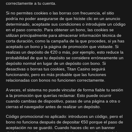
correctamente a tu cuenta.
Si no permites cookies o las borras con frecuencia, el sitio
podría no poder asegurarse de que hiciste clic en un anuncio
determinado, aceptaste sus condiciones o introdujiste un código
en el paso correcto. Para obtener un bono, las cookies se
utilizan principalmente para almacenar información técnica de
corta duración, como la campaña de la que procedes, si ya has
aceptado un bono y la página de promoción que visitaste. Si
realizas un depósito de €20 o más, por ejemplo, esto reduce la
probabilidad de que tu depósito se considere erróneamente un
depósito normal en lugar de un depósito con bono. Si
desactivas o borras tus cookies, Titan Casino seguirá
funcionando, pero es más probable que las funciones
relacionadas con bonos no funcionen correctamente.
A veces, el sistema no puede vincular de forma fiable tu sesión
a la promoción que querías reclamar. Esto puede ocurrir
cuando cambias de dispositivo, pasas de una página a otra o
cierras el navegador antes de realizar un depósito.
Código promocional no aplicado: introduces un código, pero el
bono no funciona después de depositar €50 porque el paso de
aceptación no se guardó. Cuando haces clic en un banner