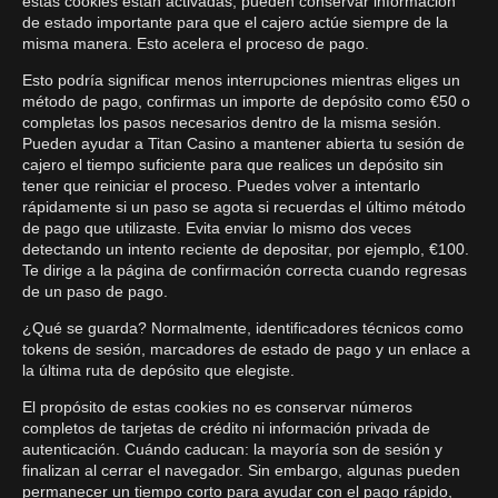
estas cookies están activadas, pueden conservar información
de estado importante para que el cajero actúe siempre de la
misma manera. Esto acelera el proceso de pago.
Esto podría significar menos interrupciones mientras eliges un
método de pago, confirmas un importe de depósito como €50 o
completas los pasos necesarios dentro de la misma sesión.
Pueden ayudar a Titan Casino a mantener abierta tu sesión de
cajero el tiempo suficiente para que realices un depósito sin
tener que reiniciar el proceso. Puedes volver a intentarlo
rápidamente si un paso se agota si recuerdas el último método
de pago que utilizaste. Evita enviar lo mismo dos veces
detectando un intento reciente de depositar, por ejemplo, €100.
Te dirige a la página de confirmación correcta cuando regresas
de un paso de pago.
¿Qué se guarda? Normalmente, identificadores técnicos como
tokens de sesión, marcadores de estado de pago y un enlace a
la última ruta de depósito que elegiste.
El propósito de estas cookies no es conservar números
completos de tarjetas de crédito ni información privada de
autenticación. Cuándo caducan: la mayoría son de sesión y
finalizan al cerrar el navegador. Sin embargo, algunas pueden
permanecer un tiempo corto para ayudar con el pago rápido,