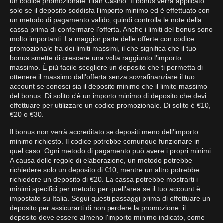
un codice promozionale Titan Casino. Il bonus verrà applicato
solo se il deposito soddisfa l'importo minimo ed è effettuato con
un metodo di pagamento valido, quindi controlla le note della
cassa prima di confermare l'offerta. Anche i limiti del bonus sono
molto importanti. La maggior parte delle offerte con codice
promozionale ha dei limiti massimi, il che significa che il tuo
bonus smette di crescere una volta raggiunto l'importo
massimo. È più facile scegliere un deposito che ti permetta di
ottenere il massimo dall'offerta senza sovrafinanziare il tuo
account se conosci sia il deposito minimo che il limite massimo
del bonus. Di solito c'è un importo minimo di deposito che devi
effettuare per utilizzare un codice promozionale. Di solito è €10,
€20 o €30.
Il bonus non verrà accreditato se depositi meno dell'importo
minimo richiesto. Il codice potrebbe comunque funzionare in
quel caso. Ogni metodo di pagamento può avere i propri minimi.
A causa delle regole di elaborazione, un metodo potrebbe
richiedere solo un deposito di €10, mentre un altro potrebbe
richiedere un deposito di €20. La cassa potrebbe mostrarti i
minimi specifici per metodo per quell'area se il tuo account è
impostato su Italia. Segui questi passaggi prima di effettuare un
deposito per assicurarti di non perdere la promozione: il
deposito deve essere almeno l'importo minimo indicato, come