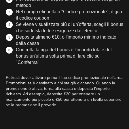
metodo
Nel campo etichettato "Codice promozionale", digita
il codice coupon
Se viene visualizzata più di un'offerta, scegli il bonus
che soddisfa le tue esigenze dall'elenco
Deposita almeno €10, o l'importo minimo indicato
dalla cassa
Controlla la riga del bonus e l'importo totale del
bonus un'ultima volta prima di fare clic su
"Conferma".
Potresti dover attivare prima il tuo codice promozionale nell'area
Promozioni se è destinato a chi sta già giocando. Quando la
promozione è attiva, torna alla cassa e deposita l'importo
richiesto. Ad esempio, deposita €20 per ottenere un
ricaricamento più piccolo e €50 per ottenere un livello superiore
se la promozione li prevede.