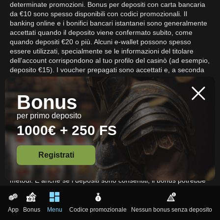
determinate promozioni. Bonus per depositi con carta bancaria
da €10 sono spesso disponibili con codici promozionali. Il
banking online e i bonifici bancari istantanei sono generalmente
accettati quando il deposito viene confermato subito, come
quando depositi €20 o più. Alcuni e-wallet possono spesso
essere utilizzati, specialmente se le informazioni del titolare
dell'account corrispondono al tuo profilo del casinò (ad esempio,
deposito €15). I voucher prepagati sono accettati e, a seconda
della promozione, potresti essere in grado di ottenere pacchetti
bonus più piccoli a partire da un deposito di 10 dollari. Nella
Bonus
maggior parte dei casi, un deposito standard con carta o un
pagamento bancario istantaneo è il modo più sicuro per
per primo deposito
assicurarti di poter ottenere il bonus. Questo perché questi
metodi sono generalmente accettati dalla maggior parte delle
1000€ + 250 FS
campagne bonus.
Metodi che potrebbero non essere idonei: alcuni codici coupon
Registrati
non funzionano con determinate opzioni, come bonifici bancari
manuali, depositi che sembrano contanti o determinati altri
metodi. E anche se i depositi sono consentiti, il bonus potrebbe
non essere concesso se quel metodo non è consentito per
quella campagna. Leggi le istruzioni della cassa prima di
effettuare un deposito se vuoi ottenere un bonus fino a €200.
App
Bonus
Menu
Codice promozionale
Nessun bonus senza deposito
Alcuni controlli rapidi dovrebbero essere fatti prima del deposito: