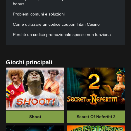
bonus
Problemi comuni e soluzioni
Come utilizzare un codice coupon Titan Casino
Perché un codice promozionale spesso non funziona
Ottieni oggi i migliori codici promozionali Titan Casino
Principali tipi di codici promozionali che puoi utilizzare
oggi
Giochi principali
Bonus di abbinamento (aumento del deposito)
Pacchetti di giri gratuiti
Offerte di cashback
Come utilizzare un codice promozionale al momento
dell'iscrizione a Titan Casino
Shoot
Secret Of Nefertiti 2
Aggiunta del codice passo per passo durante la
registrazione