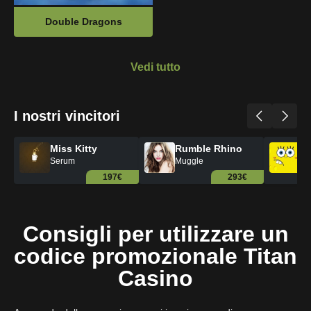
Double Dragons
Vedi tutto
I nostri vincitori
Miss Kitty
Rumble Rhino
Hu
Serum
Muggle
co
197€
293€
Consigli per utilizzare un
codice promozionale Titan
Casino