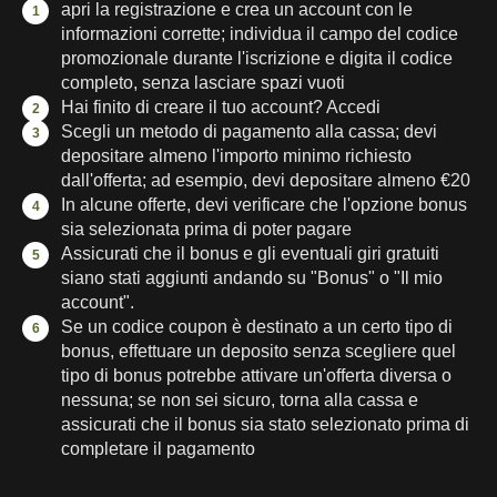
apri la registrazione e crea un account con le
informazioni corrette; individua il campo del codice
promozionale durante l'iscrizione e digita il codice
completo, senza lasciare spazi vuoti
Hai finito di creare il tuo account? Accedi
Scegli un metodo di pagamento alla cassa; devi
depositare almeno l'importo minimo richiesto
dall'offerta; ad esempio, devi depositare almeno €20
In alcune offerte, devi verificare che l'opzione bonus
sia selezionata prima di poter pagare
Assicurati che il bonus e gli eventuali giri gratuiti
siano stati aggiunti andando su "Bonus" o "Il mio
account".
Se un codice coupon è destinato a un certo tipo di
bonus, effettuare un deposito senza scegliere quel
tipo di bonus potrebbe attivare un'offerta diversa o
nessuna; se non sei sicuro, torna alla cassa e
assicurati che il bonus sia stato selezionato prima di
completare il pagamento