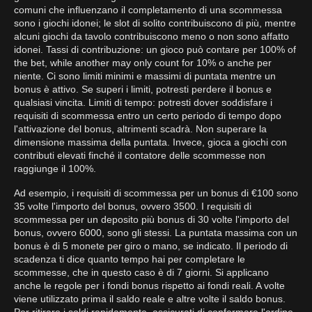
comuni che influenzano il completamento di una scommessa
sono i giochi idonei; le slot di solito contribuiscono di più, mentre
alcuni giochi da tavolo contribuiscono meno o non sono affatto
idonei. Tassi di contribuzione: un gioco può contare per 100% of
the bet, while another may only count for 10% o anche per
niente. Ci sono limiti minimi e massimi di puntata mentre un
bonus è attivo. Se superi i limiti, potresti perdere il bonus e
qualsiasi vincita. Limiti di tempo: potresti dover soddisfare i
requisiti di scommessa entro un certo periodo di tempo dopo
l'attivazione del bonus, altrimenti scadrà. Non superare la
dimensione massima della puntata. Invece, gioca a giochi con
contributi elevati finché il contatore delle scommesse non
raggiunge il 100%.
Ad esempio, i requisiti di scommessa per un bonus di €100 sono
35 volte l'importo del bonus, ovvero 3500. I requisiti di
scommessa per un deposito più bonus di 30 volte l'importo del
bonus, ovvero 6000, sono gli stessi. La puntata massima con un
bonus è di 5 monete per giro o mano, se indicato. Il periodo di
scadenza ti dice quanto tempo hai per completare le
scommesse, che in questo caso è di 7 giorni. Si applicano
anche le regole per i fondi bonus rispetto ai fondi reali. A volte
viene utilizzato prima il saldo reale e altre volte il saldo bonus.