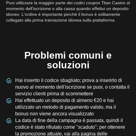
Puoi utilizzare la maggior parte dei codici coupon Titan Casino al
momento dell'iscrizione o alla cassa quando effettui un deposito
idoneo. L'ordine è importante perché il bonus è solitamente
collegato alla prima transazione idonea sulla piattaforma.
Problemi comuni e
soluzioni
Hai inserito il codice sbagliato; prova a inserirlo di
nuovo al momento dell'iscrizione se puoi, o contatta il
servizio clienti prima di scommettere
Hai effettuato un deposito di almeno €20 e hai
utilizzato un metodo di pagamento valido, ma il
bonus non viene ancora visualizzato
La data di fine della campagna è passata, quindi il
codice è stato rifiutato come "scaduto"; per ottenere
la promozione attuale, vai alla pagina delle