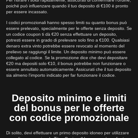
Per ritirare i soldi rapidamente, assicurati di confermare l'ordine,
poiché può influenzare quando il tuo deposito di €100 è pronto
per essere incassato.
I codici promozionali hanno spesso limiti su quanto bonus può
essere prelevato, specialmente per le offerte senza deposito. Se
un codice coupon ti dà €20 senza effettuare un deposito,
potresti essere in grado di prelevare solo fino a €100. Qualsiasi
denaro extra vinto potrebbe essere revocato al momento del
prelievo se raggiungi il limite. Un deposito minimo può essere
collegato al codice. Se la promozione dice che devi depositare
€20 ma depositi solo €10, il bonus potrebbe non funzionare o
essere annullato automaticamente. Assicurati che il tuo deposito
sia almeno l'importo indicato per far funzionare il codice.
Deposito minimo e limiti
del bonus per le offerte
con codice promozionale
Di solito, devi effettuare un primo deposito idoneo per utilizzare