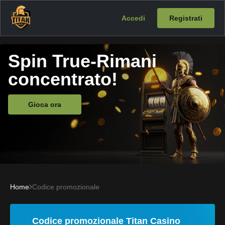
Accedi
Registrati
Spin True-Rimani
concentrato!
Gioca ora
Home
Codice promozionale
Codice promozionale Titan Casino