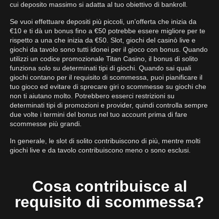
cui deposito massimo si adatta al tuo obiettivo di bankroll.
Se vuoi effettuare depositi più piccoli, un'offerta che inizia da
€10 e ti dà un bonus fino a €50 potrebbe essere migliore per te
rispetto a una che inizia da €50. Slot, giochi del casinò live e
giochi da tavolo sono tutti idonei per il gioco con bonus. Quando
utilizzi un codice promozionale Titan Casino, il bonus di solito
funziona solo su determinati tipi di giochi. Quando sai quali
giochi contano per il requisito di scommessa, puoi pianificare il
tuo gioco ed evitare di sprecare giri o scommesse su giochi che
non ti aiutano molto. Potrebbero esserci restrizioni su
determinati tipi di promozioni e provider, quindi controlla sempre
due volte i termini del bonus nel tuo account prima di fare
scommesse più grandi.
In generale, le slot di solito contribuiscono di più, mentre molti
giochi live e da tavolo contribuiscono meno o sono esclusi.
Cosa contribuisce al
requisito di scommessa?