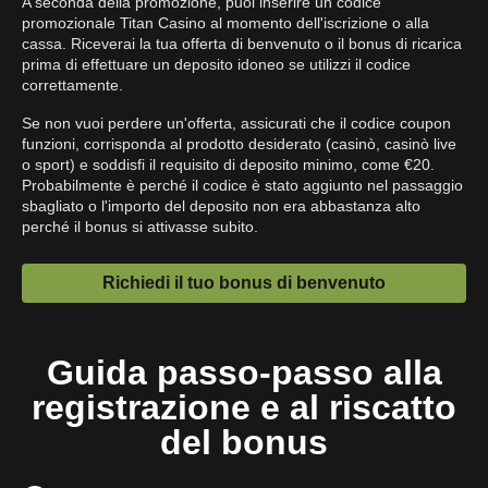
A seconda della promozione, puoi inserire un codice
promozionale Titan Casino al momento dell'iscrizione o alla
cassa. Riceverai la tua offerta di benvenuto o il bonus di ricarica
prima di effettuare un deposito idoneo se utilizzi il codice
correttamente.
Se non vuoi perdere un'offerta, assicurati che il codice coupon
funzioni, corrisponda al prodotto desiderato (casinò, casinò live
o sport) e soddisfi il requisito di deposito minimo, come €20.
Probabilmente è perché il codice è stato aggiunto nel passaggio
sbagliato o l'importo del deposito non era abbastanza alto
perché il bonus si attivasse subito.
Richiedi il tuo bonus di benvenuto
Guida passo-passo alla
registrazione e al riscatto
del bonus