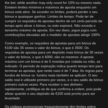
the bet, while another may only count for 10% ou mesmo nada.
Existem limites mínimos e máximos de aposta enquanto um
bónus está ativo. Se exceder os limites, poderá perder o seu
bónus e quaisquer ganhos. Limites de tempo: Pode ter de
cumprir os requisitos de apostas dentro de um certo período de
tempo após ativar o bónus, ou este expirará. Não exceda o
tamanho máximo da aposta. Em vez disso, jogue jogos com
contribuições elevadas até o medidor de apostas atingir 100%.
Como exemplo, os requisitos de apostas para um bónus de
€100 são 35 vezes o valor do bónus, o que é 3500. Os
requisitos de apostas para um depósito mais bónus de 30 vezes
o valor do bónus, o que é 6000, são os mesmos. A aposta
máxima com um bónus é de 5 moedas por rodada ou mão, se
indicado. O período de expiração indica quanto tempo tem para
terminar as apostas, que neste caso é de 7 dias. As regras para
fundos de bónus vs. fundos reais também se aplicam. O seu
saldo real é utilizado primeiro por vezes, e o seu saldo de bónus
primeiro outras vezes. Para receber o seu dinheiro
rapidamente, certifique-se de que confirma a ordem, pois pode
afetar quando o seu depósito de €100 está pronto para ser
levantado.
Os códigos promocionais frequentemente têm limites sobre