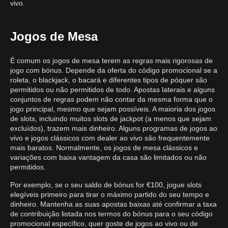
vivo.
Jogos de Mesa
É comum os jogos de mesa terem as regras mais rigorosas de
jogo com bónus. Depende da oferta do código promocional se a
roleta, o blackjack, o bacará e diferentes tipos de póquer são
permitidos ou não permitidos de todo. Apostas laterais e alguns
conjuntos de regras podem não contar da mesma forma que o
jogo principal, mesmo que sejam possíveis. A maioria dos jogos
de slots, incluindo muitos slots de jackpot (a menos que sejam
excluídos), trazem mais dinheiro. Alguns programas de jogos ao
vivo e jogos clássicos com dealer ao vivo são frequentemente
mais baratos. Normalmente, os jogos de mesa clássicos e
variações com baixa vantagem da casa são limitados ou não
permitidos.
Por exemplo, se o seu saldo de bónus for €100, jogue slots
elegíveis primeiro para tirar o máximo partido do seu tempo e
dinheiro. Mantenha as suas apostas baixas até confirmar a taxa
de contribuição listada nos termos do bónus para o seu código
promocional específico, quer goste de jogos ao vivo ou de