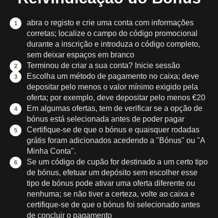
abra o registo e crie uma conta com informações
corretas; localize o campo do código promocional
durante a inscrição e introduza o código completo,
sem deixar espaços em branco
Terminou de criar a sua conta? Inicie sessão
Escolha um método de pagamento no caixa; deve
depositar pelo menos o valor mínimo exigido pela
oferta; por exemplo, deve depositar pelo menos €20
Em algumas ofertas, tem de verificar se a opção de
bónus está selecionada antes de poder pagar
Certifique-se de que o bónus e quaisquer rodadas
grátis foram adicionados acedendo a "Bónus" ou "A
Minha Conta".
Se um código de cupão for destinado a um certo tipo
de bónus, efetuar um depósito sem escolher esse
tipo de bónus pode ativar uma oferta diferente ou
nenhuma; se não tiver a certeza, volte ao caixa e
certifique-se de que o bónus foi selecionado antes
de concluir o pagamento