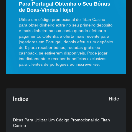
Para Portugal Obtenha o Seu Bónus
de Boas-Vindas Hoje!
Utilize um código promocional do Titan Casino
para obter dinheiro extra no seu primeiro depósito
e mais dinheiro na sua conta quando efetuar o
pagamento. Obtenha a oferta mais recente para
jogadores em Portugal, depois efetue um depósito
de € para receber bónus, rodadas grátis ou
cashback, se estiverem disponíveis. Pode jogar
imediatamente e receber benefícios exclusivos
para clientes de português ao inscrever-se.
Índice
Hide
Dicas Para Utilizar Um Código Promocional do Titan
Casino