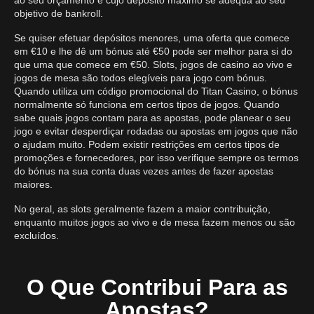
ao seu orçamento e cujo depósito máximo se adequa ao seu
objetivo de bankroll.
Se quiser efetuar depósitos menores, uma oferta que comece
em €10 e lhe dê um bónus até €50 pode ser melhor para si do
que uma que comece em €50. Slots, jogos de casino ao vivo e
jogos de mesa são todos elegíveis para jogo com bónus.
Quando utiliza um código promocional do Titan Casino, o bónus
normalmente só funciona em certos tipos de jogos. Quando
sabe quais jogos contam para as apostas, pode planear o seu
jogo e evitar desperdiçar rodadas ou apostas em jogos que não
o ajudam muito. Podem existir restrições em certos tipos de
promoções e fornecedores, por isso verifique sempre os termos
do bónus na sua conta duas vezes antes de fazer apostas
maiores.
No geral, as slots geralmente fazem a maior contribuição,
enquanto muitos jogos ao vivo e de mesa fazem menos ou são
excluídos.
O Que Contribui Para as
Apostas?