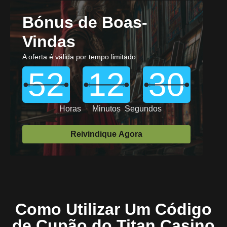
Bónus de Boas-
Vindas
A oferta é válida por tempo limitado
52
12
29
Horas
Minutos
Segundos
Reivindique Agora
Como Utilizar Um Código
de Cupão do Titan Casino