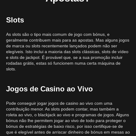
Slots
As slots são o tipo mais comum de jogo com bónus, e
geralmente contribuem mais para as apostas. Mas alguns jogos
de marca ou slots recentemente lançados podem não ser
elegíveis. Isto inclui a maioria das slots clássicas, slots de vídeo
e slots de jackpot. É provável que, se a sua promoção incluir
rodadas grátis, estas só funcionem numa certa máquina de
slots.
Jogos de Casino ao Vivo
Pode conseguir jogar jogos de casino ao vivo com uma
contribuição menor. As slots podem contar, mas também a
roleta ao vivo, o blackjack ao vivo e programas de jogos. Alguns
bónus não lhe permitem jogar ao vivo de todo para proteger o
bónus de estratégias de baixo risco, por isso certifique-se de
que é elegível antes de arriscar dinheiro de bónus em mesas ao