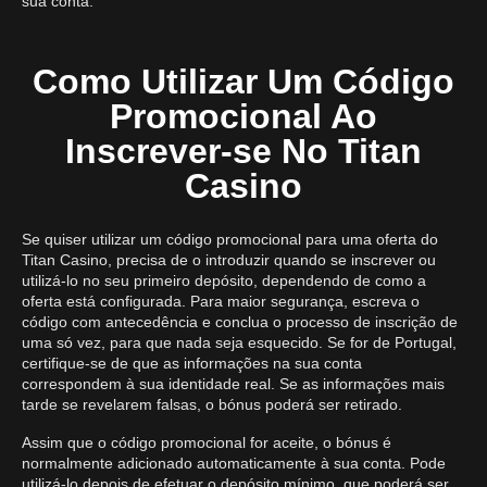
sua conta.
Como Utilizar Um Código
Promocional Ao
Inscrever-se No Titan
Casino
Se quiser utilizar um código promocional para uma oferta do
Titan Casino, precisa de o introduzir quando se inscrever ou
utilizá-lo no seu primeiro depósito, dependendo de como a
oferta está configurada. Para maior segurança, escreva o
código com antecedência e conclua o processo de inscrição de
uma só vez, para que nada seja esquecido. Se for de Portugal,
certifique-se de que as informações na sua conta
correspondem à sua identidade real. Se as informações mais
tarde se revelarem falsas, o bónus poderá ser retirado.
Assim que o código promocional for aceite, o bónus é
normalmente adicionado automaticamente à sua conta. Pode
utilizá-lo depois de efetuar o depósito mínimo, que poderá ser