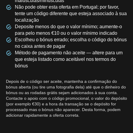
maiúsculas/minúsculas
Não pode obter esta oferta em Portugal; por favor,
tente um código diferente que esteja associado à sua
localização
Deposite menos do que o valor mínimo; aumente-o
para pelo menos €10 ou o valor mínimo indicado
Escolheu o bónus errado; escolha o código do bónus
no caixa antes de pagar
Método de pagamento não aceite — altere para um
que esteja listado como aceitável nos termos do
bónus
Depois de o código ser aceite, mantenha a confirmação do
bónus aberta (ou tire uma fotografia dela) até que o dinheiro do
bónus ou as rodadas grátis sejam adicionados à sua conta.
Contacte o apoio com o código promocional, o valor do depósito
(por exemplo €30) e a hora da transação se o depósito for
processado mas o bónus não aparecer. Desta forma, podem
adicionar rapidamente a oferta correta.