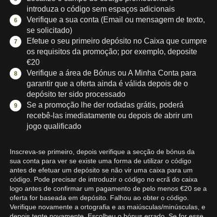
introduza o código sem espaços adicionais
Verifique a sua conta (Email ou mensagem de texto,
se solicitado)
Efetue o seu primeiro depósito no Caixa que cumpre
os requisitos da promoção; por exemplo, deposite
€20
Verifique a área de Bónus ou A Minha Conta para
garantir que a oferta ainda é válida depois de o
depósito ter sido processado
Se a promoção lhe der rodadas grátis, poderá
recebê-las imediatamente ou depois de abrir um
jogo qualificado
Inscreva-se primeiro, depois verifique a secção de bónus da
sua conta para ver se existe uma forma de utilizar o código
antes de efetuar um depósito se não vir uma caixa para um
código. Pode precisar de introduzir o código no ecrã do caixa
logo antes de confirmar um pagamento de pelo menos €20 se a
oferta for baseada em depósito. Falhou ao obter o código.
Verifique novamente a ortografia e as maiúsculas/minúsculas, e
depois tente novamente. Escolheu o bónus errado. Se for esse