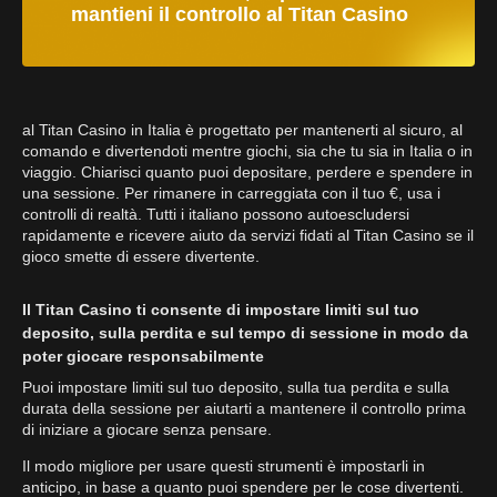
mantieni il controllo al Titan Casino
al Titan Casino in Italia è progettato per mantenerti al sicuro, al
comando e divertendoti mentre giochi, sia che tu sia in Italia o in
viaggio. Chiarisci quanto puoi depositare, perdere e spendere in
una sessione. Per rimanere in carreggiata con il tuo €, usa i
controlli di realtà. Tutti i italiano possono autoescludersi
rapidamente e ricevere aiuto da servizi fidati al Titan Casino se il
gioco smette di essere divertente.
Il Titan Casino ti consente di impostare limiti sul tuo
deposito, sulla perdita e sul tempo di sessione in modo da
poter giocare responsabilmente
Puoi impostare limiti sul tuo deposito, sulla tua perdita e sulla
durata della sessione per aiutarti a mantenere il controllo prima
di iniziare a giocare senza pensare.
Il modo migliore per usare questi strumenti è impostarli in
anticipo, in base a quanto puoi spendere per le cose divertenti.