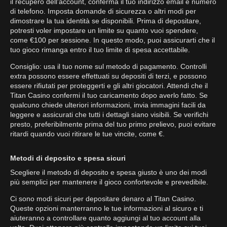
il recupero dell'account, conferma il tuo indirizzo email e numero
di telefono. Imposta domande di sicurezza o altri modi per
dimostrare la tua identità se disponibili. Prima di depositare,
potresti voler impostare un limite su quanto vuoi spendere,
come €100 per sessione. In questo modo, puoi assicurarti che il
tuo gioco rimanga entro il tuo limite di spesa accettabile.
Consiglio: usa il tuo nome sul metodo di pagamento. Controlli
extra possono essere effettuati su depositi di terzi, e possono
essere rifiutati per proteggerti e gli altri giocatori. Attendi che il
Titan Casino confermi il tuo caricamento dopo averlo fatto. Se
qualcuno chiede ulteriori informazioni, invia immagini facili da
leggere e assicurati che tutti i dettagli siano visibili. Se verifichi
presto, preferibilmente prima del tuo primo prelievo, puoi evitare
ritardi quando vuoi ritirare le tue vincite, come €.
Metodi di deposito e spesa sicuri
Scegliere il metodo di deposito e spesa giusto è uno dei modi
più semplici per mantenere il gioco confortevole e prevedibile.
Ci sono modi sicuri per depositare denaro al Titan Casino.
Queste opzioni manterranno le tue informazioni al sicuro e ti
aiuteranno a controllare quanto aggiungi al tuo account alla