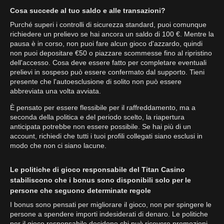
Cosa succede al tuo saldo e alle transazioni?
Purché superi i controlli di sicurezza standard, puoi comunque
richiedere un prelievo se hai ancora un saldo di 100 €. Mentre la
pausa è in corso, non puoi fare alcun gioco d'azzardo, quindi
non puoi depositare €50 o piazzare scommesse fino al ripristino
dell'accesso. Cosa deve essere fatto per completare eventuali
prelievi in sospeso può essere confermato dal supporto. Tieni
presente che l'autoesclusione di solito non può essere
abbreviata una volta avviata.
È pensato per essere flessibile per il raffreddamento, ma a
seconda della politica e del periodo scelto, la riapertura
anticipata potrebbe non essere possibile. Se hai più di un
account, richiedi che tutti i tuoi profili collegati siano esclusi in
modo che non ci siano lacune.
Le politiche di gioco responsabile del Titan Casino
stabiliscono che i bonus sono disponibili solo per le
persone che seguono determinate regole
I bonus sono pensati per migliorare il gioco, non per spingere le
persone a spendere importi indesiderati di denaro. Le politiche
per il gioco responsabile decidono chi può ricevere promozioni,