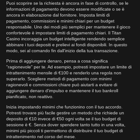
Puoi scoprire se la richiesta è ancora in fase di controllo, se le
informazioni di pagamento devono essere modificate o se è
ancora in elaborazione dal fornitore. Imposta limiti di
pagamento, commissioni e minimi chiari per un budget
responsabile. Uno dei modi più semplici per mantenere il gioco
confortevole è impostare limiti di pagamento chiari. Il Titan
Casino incoraggia un budget intelligente rendendo semplice
abbinare i tuoi depositi e prelievi ai fondi disponibili. In questo
modo, sei al comando fin dall'inizio della tua transazione.
Prima di aggiungere denaro, pensa a cosa significa
"ragionevole" per te. Ad esempio, potresti impostare un limite di
intrattenimento mensile di €100 e renderlo una regola non
superarlo. Scegliere metodi di pagamento con minimi
ragionevoli e commissioni chiare può aiutarti a evitare di
aggiungere denaro d'impulso e mantenere il tuo bankroll
pianificato, non reattivo.
Inizia impostando minimi che funzionino con il tuo accordo.
Potresti trovare più facile gestire un metodo che richiede un
deposito di €10 invece di €50 ogni volta se il tuo budget di
sessione è €. Senza dover spendere tanto tutto in una volta,
minimi più piccoli ti permettono di distribuire il tuo budget di
intrattenimento nel corso del mese.