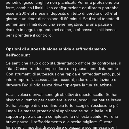
periodi di gioco lunghi e non pianificati. Per una protezione più
forte, combina i limiti. Una configurazione equilibrata potrebbe
essere 200 € al mese in depositi, un tetto di perdita di 50 € al
giorno e un timer di sessione di 60 minuti. Se ti senti tentato di
aumentare i limiti dopo una serie negativa, fai una pausa e
rivaluta in seguito quando sei calmo, o abbassa i limiti invece
per riprendere il controllo.
Opzioni di autoesclusione rapida e raffreddamento
dell'account
Se senti che il tuo gioco sta diventando difficile da controllare, il
Titan Casino rende semplice fare una pausa immediatamente.
Con strumenti di autoesclusione rapida e raffreddamento, puoi
interrompere l'accesso al tuo account, ridurre la tentazione e
ritrovare l'equilibrio senza dover spiegare la tua situazione.
Facili, veloci e privati sono gli obiettivi di queste scelte. Se hai
bisogno di tempo per cambiare le cose, scegli una pausa breve.
Se hai bisogno di un confine più forte, scegli un'esclusione più
lunga. Le stesse protezioni si applicano se sei in Italia, e il
supporto può aiutarti a completare la richiesta subito. Per una
breve pausa, il raffreddamento è la scelta migliore. Questa
funzione ti impedirà di accedere o piazzare scommesse per il