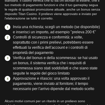
standard. Il casinò verifica che tu sia chi dichiari di essere, che il
tuo metodo di pagamento funzioni e che il tuo gameplay segua
le regole di qualsiasi promozione attuale, anche un bonus senza
deposito Titan Casino. Il prelievo viene approvato e inviato per
l'elaborazione se tutto è corretto.
Invia una richiesta; scegli un metodo (se disponibile)
e inserisci un importo, ad esempio "preleva 200 €"
Controlli di sicurezza e conformità: a volte,
soprattutto con i primi prelievi, potrebbero essere
effettuati la verifica dell'account e i controlli di
proprietà del pagamento
Verifica del bonus e della scommessa: se hai usato
un bonus, il sistema verifica che i requisiti di
scommessa siano stati soddisfatti e che siano state
seguite le regole del gioco limitato
Approvazione e rilascio: una volta approvato il
pagamento, viene inviato al fornitore; il tempo
necessario per l'arrivo dipende dal metodo scelto
Alcuni motivi comuni per un ritardo in un prelievo sono