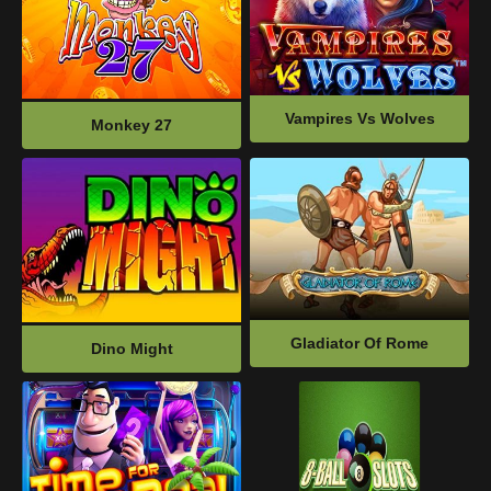
Vampires Vs Wolves
Monkey 27
Gladiator Of Rome
Dino Might