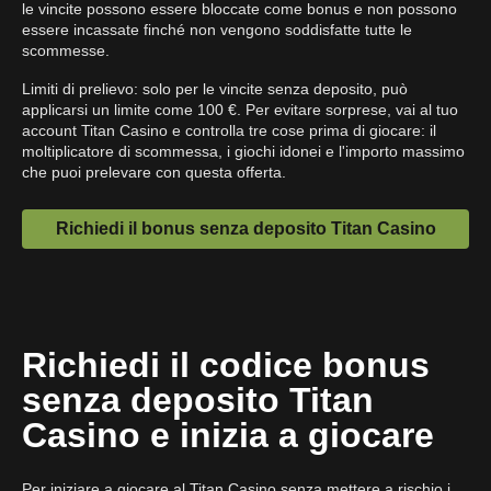
le vincite possono essere bloccate come bonus e non possono
essere incassate finché non vengono soddisfatte tutte le
scommesse.
Limiti di prelievo: solo per le vincite senza deposito, può
applicarsi un limite come 100 €. Per evitare sorprese, vai al tuo
account Titan Casino e controlla tre cose prima di giocare: il
moltiplicatore di scommessa, i giochi idonei e l'importo massimo
che puoi prelevare con questa offerta.
Richiedi il bonus senza deposito Titan Casino
Richiedi il codice bonus
senza deposito Titan
Casino e inizia a giocare
Per iniziare a giocare al Titan Casino senza mettere a rischio i