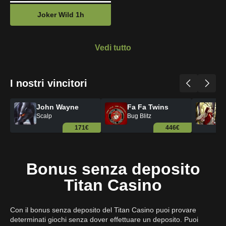
Joker Wild 1h
Vedi tutto
I nostri vincitori
John Wayne
Fa Fa Twins
Bl
Scalp
Bug Blitz
Da
171€
446€
Bonus senza deposito
Titan Casino
Con il bonus senza deposito del Titan Casino puoi provare
determinati giochi senza dover effettuare un deposito. Puoi