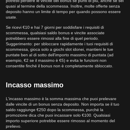
potresti perdere le vincite del bonus se punti di più, anche se sei
quasi al termine della scommessa. Inoltre, molte offerte senza
deposito hanno un limite di tempo per quando possono essere
usate.
Se ricevi €10 e hai 7 giorni per soddisfare i requisiti di
scommessa, qualsiasi saldo bonus e vincite associate
potrebbero essere rimossi alla fine di quel periodo.
Suggerimento: per sbloccare rapidamente i tuoi requisiti di
scommessa, gioca solo a giochi slot idonei, mantieni le tue
puntate ben al di sotto dell'importo massimo di puntata (ad
esempio, €2 se il massimo è €5) e evita le funzioni non
consentite finché il bonus non è completamente sbloccato.
Incasso massimo
L'incasso massimo è la somma massima che puoi prelevare
dalle vincite di un bonus senza deposito. Non importa se il tuo
saldo raggiunge €250 dopo la scommessa, purché la
promozione dica che puoi incassare solo €100. Qualsiasi
importo superiore potrebbe essere rimosso al momento del
prelievo.