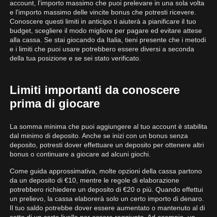
account, l'importo massimo che puoi prelevare in una sola volta
e l'importo massimo delle vincite bonus che potresti ricevere.
Conoscere questi limiti in anticipo ti aiuterà a pianificare il tuo
budget, scegliere il modo migliore per pagare ed evitare attese
alla cassa. Se stai giocando da Italia, tieni presente che i metodi
e i limiti che puoi usare potrebbero essere diversi a seconda
della tua posizione e se sei stato verificato.
Limiti importanti da conoscere
prima di giocare
La somma minima che puoi aggiungere al tuo account è stabilita
dal minimo di deposito. Anche se inizi con un bonus senza
deposito, potresti dover effettuare un deposito per ottenere altri
bonus o continuare a giocare ad alcuni giochi.
Come guida approssimativa, molte opzioni della cassa partono
da un deposito di €10, mentre le regole di elaborazione
potrebbero richiedere un deposito di €20 o più. Quando effettui
un prelievo, la cassa elaborerà solo un certo importo di denaro.
Il tuo saldo potrebbe dover essere aumentato o mantenuto al di