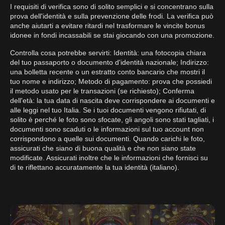
I requisiti di verifica sono di solito semplici e si concentrano sulla
prova dell'identità e sulla prevenzione delle frodi. La verifica può
anche aiutarti a evitare ritardi nel trasformare le vincite bonus
idonee in fondi incassabili se stai giocando con una promozione.
Controlla cosa potrebbe servirti: Identità: una fotocopia chiara
del tuo passaporto o documento d'identità nazionale; Indirizzo:
una bolletta recente o un estratto conto bancario che mostri il
tuo nome e indirizzo; Metodo di pagamento: prova che possiedi
il metodo usato per le transazioni (se richiesto); Conferma
dell'età: la tua data di nascita deve corrispondere ai documenti e
alle leggi nel tuo Italia. Se i tuoi documenti vengono rifiutati, di
solito è perché le foto sono sfocate, gli angoli sono stati tagliati, i
documenti sono scaduti o le informazioni sul tuo account non
corrispondono a quelle sui documenti. Quando carichi le foto,
assicurati che siano di buona qualità e che non siano state
modificate. Assicurati inoltre che le informazioni che fornisci su
di te riflettano accuratamente la tua identità (italiano).