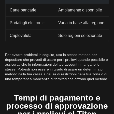
Carte bancarie
Ampiamente disponibile
Portafogli elettronici
Varia in base alla regione
Criptovaluta
Solo regioni selezionate
Per evitare problemi in seguito, usa lo stesso metodo per
depositare che prevedi di usare per i prelievi quando possibile e
assicurati che le informazioni del tuo account rimangano le
stesse. Potresti non essere in grado di usare un determinato
metodo nella tua cassa a causa di restrizioni nella tua zona o di
una temporanea mancanza di fornitori che offrono quel metodo.
Tempi di pagamento e
processo di approvazione