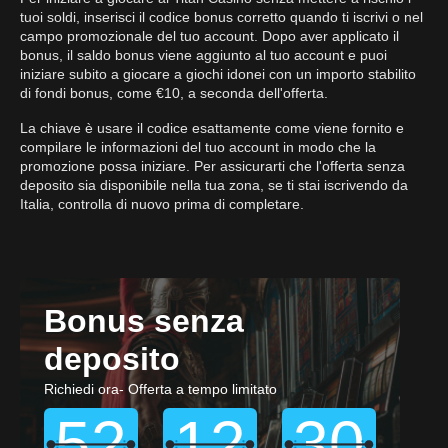
tuoi soldi, inserisci il codice bonus corretto quando ti iscrivi o nel
campo promozionale del tuo account. Dopo aver applicato il
bonus, il saldo bonus viene aggiunto al tuo account e puoi
iniziare subito a giocare a giochi idonei con un importo stabilito
di fondi bonus, come €10, a seconda dell'offerta.
La chiave è usare il codice esattamente come viene fornito e
compilare le informazioni del tuo account in modo che la
promozione possa iniziare. Per assicurarti che l'offerta senza
deposito sia disponibile nella tua zona, se ti stai iscrivendo da
Italia, controlla di nuovo prima di completare.
Bonus senza
deposito
Richiedi ora- Offerta a tempo limitato
52
12
29