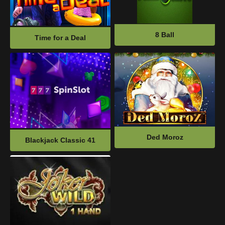
Terminator 2
Time for a Deal
Ded Moroz
Blackjack Classic 41