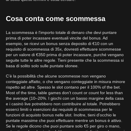
Cosa conta come scommessa
La scommessa è l'importo totale di denaro che devi puntare
prima di poter incassare eventuali vincite del bonus. Ad
esempio, se ricevi un bonus senza deposito di €10 con un
requisito di scommessa di 35x, dovresti effettuare scommesse
per un valore di €350 prima di poter incassare, purché vengano
seguite tutte le altre regole. Tieni presente che la scommessa si
basa di solito solo sulle puntate idonee.
C'è la possibilità che alcune scommesse non vengano
conteggiate affatto, o che vengano conteggiate in misura minore
rispetto ad altre. Spesso le slot contano per il 100% of the bet.
Most of the time, table games don't count or count for less than
the average (10–20%. I giochi con un basso margine della casa
e i casinò live potrebbero non contribuire al totale. Potrebbero
esserci limiti o esenzioni dai requisiti di scommessa per le
funzioni di acquisto bonus nelle slot. Inoltre, tieni d'occhio le
puntate massime che puoi effettuare mentre un bonus è attivo.
Se le regole dicono che puoi puntare solo €5 per giro o mano,