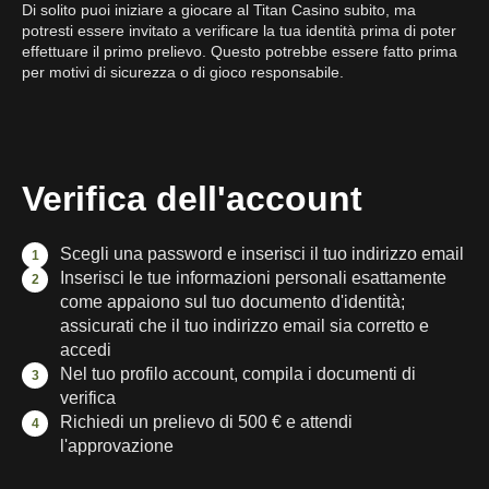
Di solito puoi iniziare a giocare al Titan Casino subito, ma
potresti essere invitato a verificare la tua identità prima di poter
effettuare il primo prelievo. Questo potrebbe essere fatto prima
per motivi di sicurezza o di gioco responsabile.
Verifica dell'account
Scegli una password e inserisci il tuo indirizzo email
Inserisci le tue informazioni personali esattamente
come appaiono sul tuo documento d'identità;
assicurati che il tuo indirizzo email sia corretto e
accedi
Nel tuo profilo account, compila i documenti di
verifica
Richiedi un prelievo di 500 € e attendi
l'approvazione