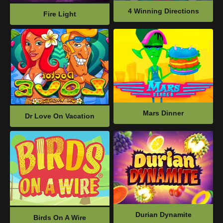
4 Winning Directions
Fire Light
Mars Dinner
Spell Of Odin
Durian Dynamite
Birds On A Wire