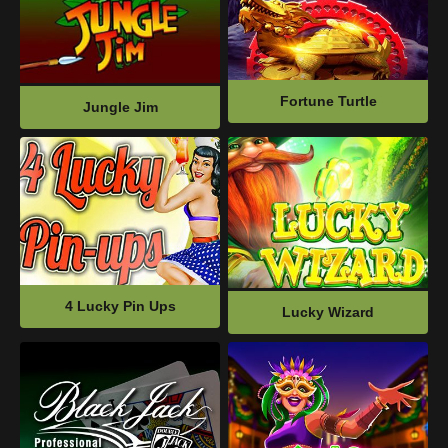
Junte-se aos Vencedores do Casino Titan
O Que Torna o Casino Titan Excelente?
Como Depositar e Levantar Dinheiro Usando o Casino
Fortune Turtle
Jungle Jim
Titan
Vantagens do Casino Titan
4 Lucky Pin Ups
Lucky Wizard