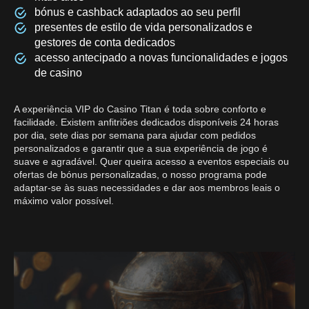
bónus e cashback adaptados ao seu perfil
presentes de estilo de vida personalizados e
gestores de conta dedicados
acesso antecipado a novas funcionalidades e jogos
de casino
A experiência VIP do Casino Titan é toda sobre conforto e
facilidade. Existem anfitriões dedicados disponíveis 24 horas
por dia, sete dias por semana para ajudar com pedidos
personalizados e garantir que a sua experiência de jogo é
suave e agradável. Quer queira acesso a eventos especiais ou
ofertas de bónus personalizadas, o nosso programa pode
adaptar-se às suas necessidades e dar aos membros leais o
máximo valor possível.