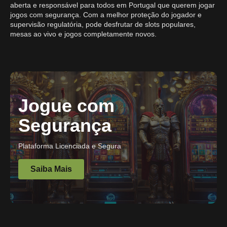
aberta e responsável para todos em Portugal que querem jogar
jogos com segurança. Com a melhor proteção do jogador e
supervisão regulatória, pode desfrutar de slots populares,
mesas ao vivo e jogos completamente novos.
Jogue com
Segurança
Plataforma Licenciada e Segura
Saiba Mais