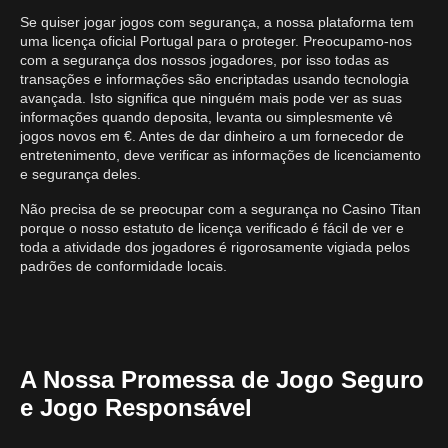
Se quiser jogar jogos com segurança, a nossa plataforma tem
uma licença oficial Portugal para o proteger. Preocupamo-nos
com a segurança dos nossos jogadores, por isso todas as
transações e informações são encriptadas usando tecnologia
avançada. Isto significa que ninguém mais pode ver as suas
informações quando deposita, levanta ou simplesmente vê
jogos novos em €. Antes de dar dinheiro a um fornecedor de
entretenimento, deve verificar as informações de licenciamento
e segurança deles.
Não precisa de se preocupar com a segurança no Casino Titan
porque o nosso estatuto de licença verificado é fácil de ver e
toda a atividade dos jogadores é rigorosamente vigiada pelos
padrões de conformidade locais.
A Nossa Promessa de Jogo Seguro
e Jogo Responsável