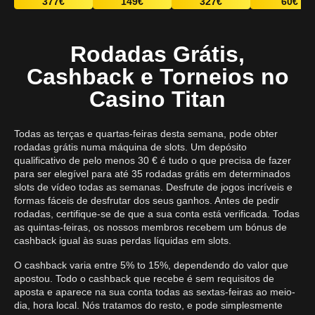
377€
149€
327€
60€
Rodadas Grátis,
Cashback e Torneios no
Casino Titan
Todas as terças e quartas-feiras desta semana, pode obter
rodadas grátis numa máquina de slots. Um depósito
qualificativo de pelo menos 30 € é tudo o que precisa de fazer
para ser elegível para até 35 rodadas grátis em determinados
slots de vídeo todas as semanas. Desfrute de jogos incríveis e
formas fáceis de desfrutar dos seus ganhos. Antes de pedir
rodadas, certifique-se de que a sua conta está verificada. Todas
as quintas-feiras, os nossos membros recebem um bónus de
cashback igual às suas perdas líquidas em slots.
O cashback varia entre 5% to 15%, dependendo do valor que
apostou. Todo o cashback que recebe é sem requisitos de
aposta e aparece na sua conta todas as sextas-feiras ao meio-
dia, hora local. Nós tratamos do resto, e pode simplesmente