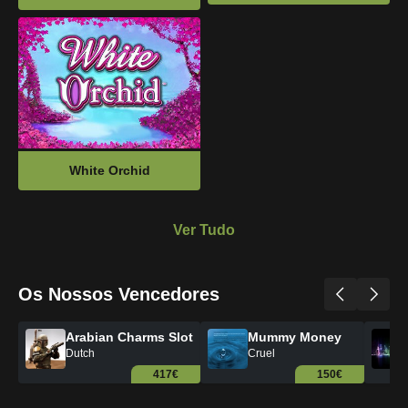
White Orchid
Ver Tudo
Os Nossos Vencedores
Arabian Charms Slot
Mummy Money
Dutch
Cruel
417€
150€