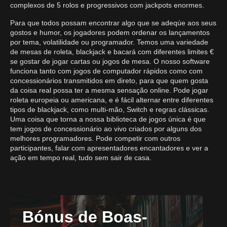
complexos de 5 rolos e progressivos com jackpots enormes.
Para que todos possam encontrar algo que se adeqúe aos seus
gostos e humor, os jogadores podem ordenar os lançamentos
por tema, volatilidade ou programador. Temos uma variedade
de mesas de roleta, blackjack e bacará com diferentes limites €
se gostar de jogar cartas ou jogos de mesa. O nosso software
funciona tanto com jogos de computador rápidos como com
concessionários transmitidos em direto, para que quem gosta
da coisa real possa ter a mesma sensação online. Pode jogar
roleta europeia ou americana, e é fácil alternar entre diferentes
tipos de blackjack, como multi-mão, Switch e regras clássicas.
Uma coisa que torna a nossa biblioteca de jogos única é que
tem jogos de concessionário ao vivo criados por alguns dos
melhores programadores. Pode competir com outros
participantes, falar com apresentadores encantadores e ver a
ação em tempo real, tudo sem sair de casa.
Bónus de Boas-