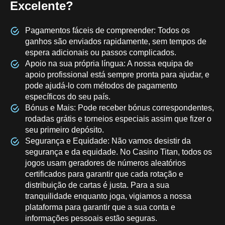
Excelente?
Pagamentos fáceis de compreender: Todos os
ganhos são enviados rapidamente, sem tempos de
espera adicionais ou passos complicados.
Apoio na sua própria língua: A nossa equipa de
apoio profissional está sempre pronta para ajudar, e
pode ajudá-lo com métodos de pagamento
específicos do seu país.
Bónus e Mais: Pode receber bónus correspondentes,
rodadas grátis e torneios especiais assim que fizer o
seu primeiro depósito.
Segurança e Equidade: Não vamos desistir da
segurança e da equidade. No Casino Titan, todos os
jogos usam geradores de números aleatórios
certificados para garantir que cada rotação e
distribuição de cartas é justa. Para a sua
tranquilidade enquanto joga, vigiamos a nossa
plataforma para garantir que a sua conta e
informações pessoais estão seguras.