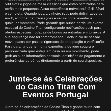
500 slots e jogos de mesa clássicos que estão otimizados para
ecrãs mais pequenos. A sua experiência móvel será fácil, fiável
e completa. Quando joga a dinheiro real, pode definir apostas
em €, acompanhar transações e ver se pode levantar a
qualquer momento. Pode garantir que nunca perde um evento
especial do Casino Titan configurando notificações push para
ofertas especiais, rodadas de bónus ou entradas em torneios. A
sua segurança não foi comprometida. Cada início de sessão
móvel passa por passos rigorosos de encriptação e verificação.
Para garantir que tem uma experiência de jogo segura e
personalizada quer esteja em casa ou em movimento, pode
gerir as suas informações pessoais, definições de pagamento e
preferências de bónus diretamente a partir do seu dispositivo.
Junte-se às Celebrações
do Casino Titan Com
Eventos Portugal
Junte-se às celebrações do Casino Titan e ganhe muito com