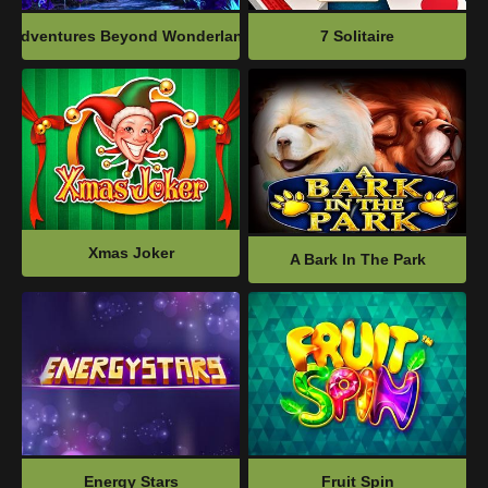
Definicja „obrotu” i sposób jego obliczania
Adventures Beyond Wonderland
7 Solitaire
Opcje płatności w kasynie Titan dla szybkich wpłat
Opcje szybkich wpłat w kasie
Wypłaty w kasynie Titan: opłaty, czasy przetwarzania i
weryfikacja
Xmas Joker
A Bark In The Park
Energy Stars
Fruit Spin