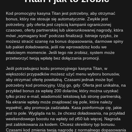
Kod promocyjny kasyna Titan jest potrzebny, aby otrzymać
bonus, który nie stosuje się automatycznie. Zwykle jest
potrzebny, gdy oferta jest częścią kampanii ograniczonej
czasowo, oferty partnerskiej lub ukierunkowanej nagrody, która
mówi „wymagany kod” podczas finalizacji. Istnieje ryzyko, że
możesz stracić szansę na bonus dopasowania, darmowe spiny
lub pakiet doładowania, jeśli nie wprowadzisz kodu we
właściwym momencie. Jeśli tego nie zrobisz, system może
przetworzyć twoją wpłatę bez dołączania promocji.
Jeśli potrzebujesz kodu promocyjnego kasyna Titan, w
większości przypadków możesz użyć menu wyboru bonusów,
aby otrzymać ofertę powitalną. Czasami jednak może być
potrzebny kod promocyjny. Użyj go, gdy: Oferta jest unikalna, na
przykład bonus za wpłatę 200 dolarów, który można uzyskać
tylko przez e-mail, wiadomość tekstową lub stronę partnerską.
Na ekranie wpłaty może znajdować się pole, które należy
wypełnić, aby promocja zadziałała. Kasa poinformuje cię, jakie
jest to pole. Wygląda na to, że chcesz doładowania, na przykład
weekendowego boostu na wpłaty od zł50 lub więcej. Nagroda
jest zablokowana za kodem. Chcesz określony typ bonusu.
Czasami kod zmienia twoją nagrodę z normalnego dopasowania