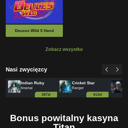
Deuces Wild 5 Hand
Zobacz wszystko
Nasi zwycięzcy
Indian Ruby
Cricket Star
A 
Arsenal
Ranger
Wi
267zł
413zł
Bonus powitalny kasyna
Titan