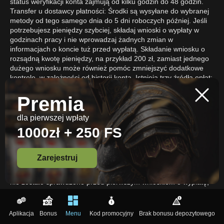
status weryfikacji konta zajmują od kilku godzin do 48 godzin.
Transfer u dostawcy płatności: Środki są wysyłane do wybranej
metody od tego samego dnia do 5 dni roboczych później. Jeśli
potrzebujesz pieniędzy szybciej, składaj wnioski o wypłaty w
godzinach pracy i nie wprowadzaj żadnych zmian w
informacjach o koncie tuż przed wypłatą. Składanie wniosku o
rozsądną kwotę pieniędzy, na przykład 200 zł, zamiast jednego
dużego wniosku może również pomóc zmniejszyć dodatkowe
kontrole, w zależności od historii konta. Istnieją trzy źródła opłat:
kasyno, usługa płatnicza lub twój bank. Jeśli zewnętrzna usługa
pobiera opłatę za otrzymanie transferów, kwota netto, którą
Premia
otrzymasz, może być mniejsza niż wysłana. Na przykład wypłata
100 zł może być nieco mniejsza po odliczeniu opłat
dla pierwszej wpłaty
zewnętrznych. Nigdy nie wysyłaj wniosku, dopóki nie sprawdzisz
1000zł + 250 FS
informacji o opłatach pokazanych przy finalizacji. Wskazówka:
Jeśli to możliwe, wypłaty są wysyłane z powrotem do tej samej
metody, która została użyta do wpłaty. Kasyno Titan może
Zarejestruj
poprosić o dodatkowy dowód własności, jeśli chcesz wypłacić 50
zł, które wpłaciłeś jedną metodą, a użyłeś innej. Jeśli twoje konto
nie zostało sprawdzone przed pierwszym wnioskiem o wypłatę,
zwykle trwa to dłużej, aby otrzymać pieniądze. Imię posiadacza
konta nie zgadza się z imieniem na metodzie płatności.
ograniczenia związane z bonusami nie są spełnione po
Aplikacja
Bonus
Menu
Kod promocyjny
Brak bonusu depozytowego
otrzymaniu bonusu, na przykład- 100,000. Wnioski wysyłane w