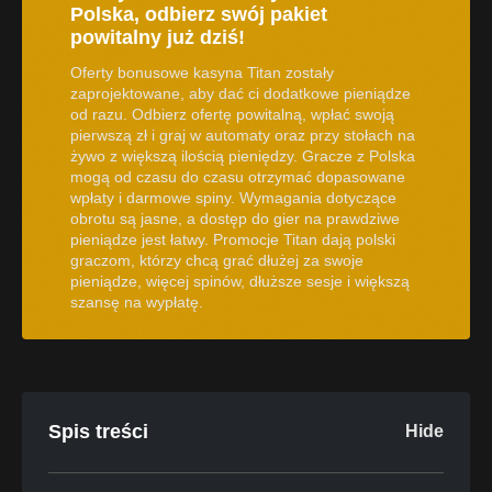
Polska, odbierz swój pakiet
powitalny już dziś!
Oferty bonusowe kasyna Titan zostały
zaprojektowane, aby dać ci dodatkowe pieniądze
od razu. Odbierz ofertę powitalną, wpłać swoją
pierwszą zł i graj w automaty oraz przy stołach na
żywo z większą ilością pieniędzy. Gracze z Polska
mogą od czasu do czasu otrzymać dopasowane
wpłaty i darmowe spiny. Wymagania dotyczące
obrotu są jasne, a dostęp do gier na prawdziwe
pieniądze jest łatwy. Promocje Titan dają polski
graczom, którzy chcą grać dłużej za swoje
pieniądze, więcej spinów, dłuższe sesje i większą
szansę na wypłatę.
Spis treści
Hide