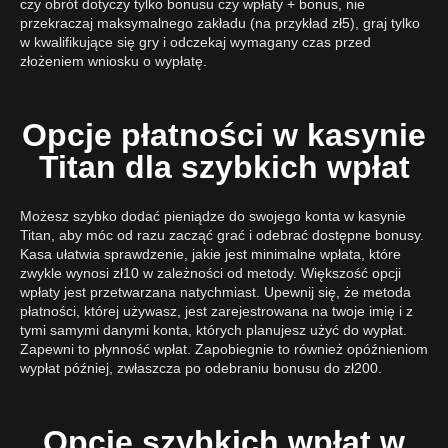
czy obrót dotyczy tylko bonusu czy wpłaty + bonus, nie
przekraczaj maksymalnego zakładu (na przykład zł5), graj tylko
w kwalifikujące się gry i odczekaj wymagany czas przed
złożeniem wniosku o wypłatę.
Opcje płatności w kasynie
Titan dla szybkich wpłat
Możesz szybko dodać pieniądze do swojego konta w kasynie
Titan, aby móc od razu zacząć grać i odebrać dostępne bonusy.
Kasa ułatwia sprawdzenie, jakie jest minimalne wpłata, które
zwykle wynosi zł10 w zależności od metody. Większość opcji
wpłaty jest przetwarzana natychmiast. Upewnij się, że metoda
płatności, której używasz, jest zarejestrowana na twoje imię i z
tymi samymi danymi konta, których planujesz użyć do wypłat.
Zapewni to płynność wpłat. Zapobiegnie to również opóźnieniom
wypłat później, zwłaszcza po odebraniu bonusu do zł200.
Opcje szybkich wpłat w