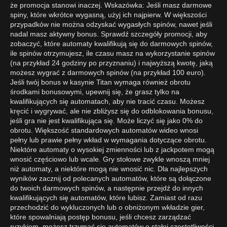
że promocja stanowi inaczej. Wskazówka: Jeśli masz darmowe
spiny, które wkrótce wygasną, użyj ich najpierw. W większości
przypadków nie można odzyskać wygasłych spinów, nawet jeśli
nadal masz aktywny bonus. Sprawdź szczegóły promocji, aby
zobaczyć, które automaty kwalifikują się do darmowych spinów,
ile spinów otrzymujesz, ile czasu masz na wykorzystanie spinów
(na przykład 24 godziny po przyznaniu) i najwyższą kwotę, jaką
możesz wygrać z darmowych spinów (na przykład 100 euro).
Jeśli twój bonus w kasynie Titan wymaga również obrotu
środkami bonusowymi, upewnij się, że grasz tylko na
kwalifikujących się automatach, aby nie tracić czasu. Możesz
kręcić i wygrywać, ale nie zbliżysz się do odblokowania bonusu,
jeśli gra nie jest kwalifikująca się. Może liczyć się jako 0% do
obrotu. Większość standardowych automatów wideo wnosi
pełny lub prawie pełny wkład w wymagania dotyczące obrotu.
Niektóre automaty o wysokiej zmienności lub z jackpotem mogą
wnosić częściowo lub wcale. Gry stołowe zwykle wnoszą mniej
niż automaty, a niektóre mogą nie wnosić nic. Dla najlepszych
wyników zacznij od polecanych automatów, które są dołączone
do twoich darmowych spinów, a następnie przejdź do innych
kwalifikujących się automatów, które lubisz. Zamiast od razu
przechodzić do wykluczonych lub o obniżonym wkładzie gier,
które spowalniają postęp bonusu, jeśli chcesz zarządzać
ryzykiem, możesz trzymać się automatów o stałej częstotliwości