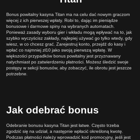
Bonus powitalny kasyna Titan ma na celu dać nowym graczom
więcej z ich pierwszej wpłaty. Robi to, dając im pieniądze
bonusowe i darmowe spiny na wybranych automatach.
Ponieważ zasady wyboru gier i wkładu mogą wpływać na to, jak
szybko wyczyścisz zakłady, najlepiej używać go tylko wtedy, gdy
wiesz, w co chcesz grać. Zarejestruj konto, przejdź do kasy i
wpłać co najmniej zł10 jako swoją pierwszą wpłatę. W
większości przypadków bonus powitalny jest przyznawany
natychmiast po zatwierdzeniu płatności. Możesz śledzić swoje
postępy w sekcji bonusów, aby zobaczyć, ile obrotu jest jeszcze
potrzebne.
Jak odebrać bonus
Odebranie bonusu kasyna Titan jest łatwe. Często trzeba
zgodzić się na udział, a następnie wpłacić określoną kwotę.
Podczas płatności należy wprowadzić kod promocyjny, jeśli jest