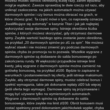
możesz musieć obrócić określoną liczbę razy, zanim będziesz
mógł je wypłacić. Zawsze sprawdzaj te dwie rzeczy od razu, aby
uniknąć zaskoczenia: na jakich automatach można używać
darmowych spinów i czy bonus można obracać na grach, w
które chcesz grać. Ta część mówi o tym, co naprawdę oznacza
„kwalifikujące się automaty” w kasynie Titan i jak jak najlepiej
wykorzystać swoje darmowe spiny. Istnieje określona liczba
spinów, z których możesz skorzystać, gdy otrzymasz darmowe
spiny. Zwykle wartość każdego spinu zostanie jasno określona,
na przykład „20 darmowych spinów po zł1 za spin”. Nie możesz
wybrać stawki i nie możesz zmienić gry podczas darmowych
spinów, chyba że promocja na to pozwala. Wszelkie wygrane z
darmowych spinów są dodawane do salda bonusowego po
zakończeniu rundy. W większości przypadków istnieje limit
kwoty, jaką wygrane z darmowych spinów można zamienić na
gotówkę bonusową, na przykład zł100. Będzie to zapisane w
warunkach i postanowieniach tej oferty, jeśli istnieje maksimum.
Zwykle, aby otrzymać darmowe spiny, musisz odebrać bonus i
spełnić wymagania, takie jak dokonanie wpłaty zł20 lub więcej
(jeśli oferta tego wymaga). Darmowe spiny są przyznawane i
mogą być używane tylko na wymienionych automatach.
Wygrane z darmowych spinów są dodawane do salda
bonusowego, które zwykle ma limit zł100. Obrót bonusem musi
zostać spełniony przed dokonaniem jakichkolwiek wypłat, chyba