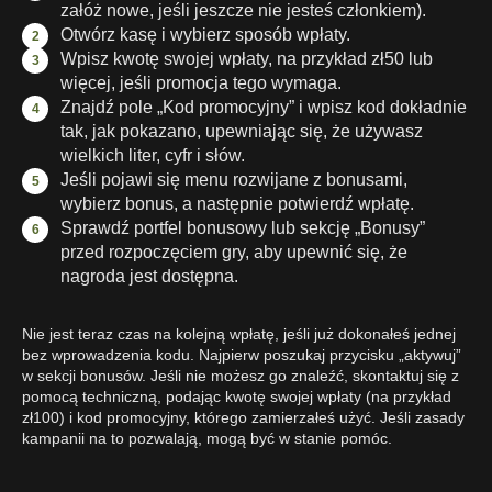
załóż nowe, jeśli jeszcze nie jesteś członkiem).
Otwórz kasę i wybierz sposób wpłaty.
Wpisz kwotę swojej wpłaty, na przykład zł50 lub
więcej, jeśli promocja tego wymaga.
Znajdź pole „Kod promocyjny” i wpisz kod dokładnie
tak, jak pokazano, upewniając się, że używasz
wielkich liter, cyfr i słów.
Jeśli pojawi się menu rozwijane z bonusami,
wybierz bonus, a następnie potwierdź wpłatę.
Sprawdź portfel bonusowy lub sekcję „Bonusy”
przed rozpoczęciem gry, aby upewnić się, że
nagroda jest dostępna.
Nie jest teraz czas na kolejną wpłatę, jeśli już dokonałeś jednej
bez wprowadzenia kodu. Najpierw poszukaj przycisku „aktywuj”
w sekcji bonusów. Jeśli nie możesz go znaleźć, skontaktuj się z
pomocą techniczną, podając kwotę swojej wpłaty (na przykład
zł100) i kod promocyjny, którego zamierzałeś użyć. Jeśli zasady
kampanii na to pozwalają, mogą być w stanie pomóc.