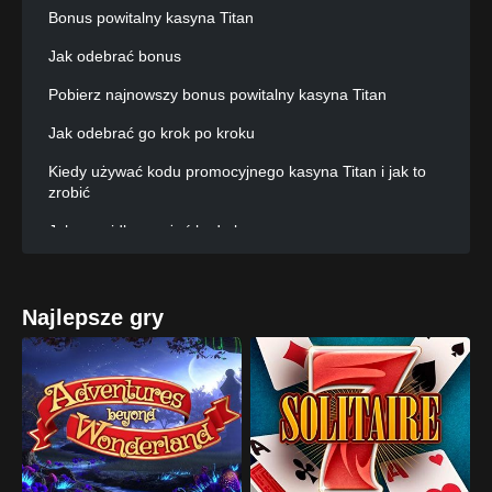
Bonus powitalny kasyna Titan
Jak odebrać bonus
Pobierz najnowszy bonus powitalny kasyna Titan
Jak odebrać go krok po kroku
Kiedy używać kodu promocyjnego kasyna Titan i jak to
zrobić
Jak prawidłowo użyć kodu kuponu
Dołącz do kasyna Titan i odbierz swój bonus w kilka
minut
Najlepsze gry
Opcje bonusów za pierwszą wpłatę i minimalna
wymagana wpłata
Popularne opcje bonusów za pierwszą wpłatę
Darmowe spiny
Ważne warunki i postanowienia dotyczące wypłaty