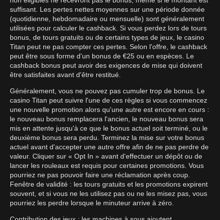
suffisant. Les pertes nettes moyennes sur une période donnée
(quotidienne, hebdomadaire ou mensuelle) sont généralement
utilisées pour calculer le cashback. Si vous perdez lors de tours
bonus, de tours gratuits ou de certains types de jeux, le casino
Titan peut ne pas compter ces pertes. Selon l'offre, le cashback
peut être sous forme d'un bonus de €25 ou en espèces. Le
cashback bonus peut avoir des exigences de mise qui doivent
être satisfaites avant d'être restitué.
Généralement, vous ne pouvez pas cumuler trop de bonus. Le
casino Titan peut suivre l'une de ces règles si vous commencez
une nouvelle promotion alors qu'une autre est encore en cours :
le nouveau bonus remplacera l'ancien, le nouveau bonus sera
mis en attente jusqu'à ce que le bonus actuel soit terminé, ou le
deuxième bonus sera perdu. Terminez la mise sur votre bonus
actuel avant d'accepter une autre offre afin de ne pas perdre de
valeur. Cliquer sur « Opt In » avant d'effectuer un dépôt ou de
lancer les rouleaux est requis pour certaines promotions. Vous
pourriez ne pas pouvoir faire une réclamation après coup.
Fenêtre de validité : les tours gratuits et les promotions expirent
souvent, et si vous ne les utilisez pas ou ne les misez pas, vous
pourriez les perdre lorsque le minuteur arrive à zéro.
Contribution des jeux : les machines à sous ajoutent